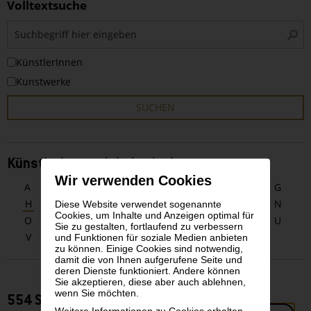
Volltextsuche
S
i
KünstlerInnen
Kunstwerke
SUCHEN
KünstlerInnen alphabetisch
Wir verwenden Cookies
A
B
C
D
E
F
G
H
I
J
K
L
M
N
Diese Website verwendet sogenannte
Cookies, um Inhalte und Anzeigen optimal für
O
P
Q
R
S
T
U
Sie zu gestalten, fortlaufend zu verbessern
V
W
X
Y
Z
und Funktionen für soziale Medien anbieten
zu können. Einige Cookies sind notwendig,
damit die von Ihnen aufgerufene Seite und
deren Dienste funktioniert. Andere können
Sie akzeptieren, diese aber auch ablehnen,
wenn Sie möchten.
554 Suchergebnisse zu KünstlerInnen
Weitere Informationen zu Cookies erhalten