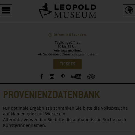
Barrierefreie
Bedienung
der
Webseite
Öffnet in 6 Stunden.
Täglich geöffnet:
10 bis 18 Uhr
Feiertags geöffnet.
Ab September: Dienstags geschlossen.
Sprachauswahl
TICKETS
Sidebar
PROVENIENZDATENBANK
Für optimale Ergebnisse schränken Sie bitte die Volltextsuche
auf Namen oder auf Werke ein.
Alternativ verwenden Sie bitte die alphabetische Suche nach
KünsterInnennamen.