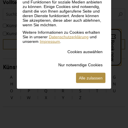
Volltextsuche
und Funktionen für soziale Medien anbieten
zu können. Einige Cookies sind notwendig,
S
damit die von Ihnen aufgerufene Seite und
deren Dienste funktioniert. Andere können
i
Sie akzeptieren, diese aber auch ablehnen,
wenn Sie möchten.
KünstlerInnen
Weitere Informationen zu Cookies erhalten
Kunstwerke
Sie in unserer
Datenschutzerklärung
und
unserem
Impressum
.
SUCHEN
Cookies auswählen
Nur notwendige Cookies
KünstlerInnen alphabetisch
A
B
C
D
E
F
G
Alle zulassen
H
I
J
K
L
M
N
O
P
Q
R
S
T
U
V
W
X
Y
Z