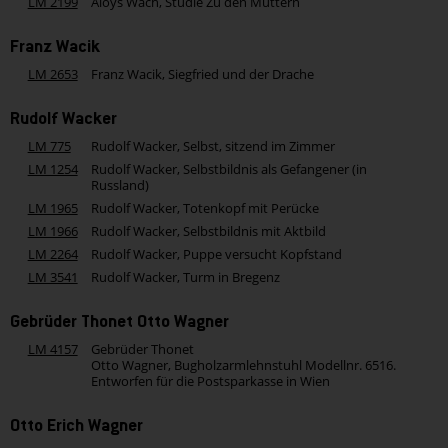
LM 2199
Aloys Wach, Studie Zu den Müttern
Franz Wacik
LM 2653
Franz Wacik, Siegfried und der Drache
Rudolf Wacker
LM 775
Rudolf Wacker, Selbst, sitzend im Zimmer
LM 1254
Rudolf Wacker, Selbstbildnis als Gefangener (in
Russland)
LM 1965
Rudolf Wacker, Totenkopf mit Perücke
LM 1966
Rudolf Wacker, Selbstbildnis mit Aktbild
LM 2264
Rudolf Wacker, Puppe versucht Kopfstand
LM 3541
Rudolf Wacker, Turm in Bregenz
Gebrüder Thonet Otto Wagner
LM 4157
Gebrüder Thonet
Otto Wagner, Bugholzarmlehnstuhl Modellnr. 6516.
Entworfen für die Postsparkasse in Wien
Otto Erich Wagner