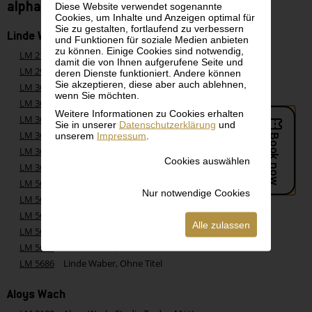
alphabetisch - Buchstabe W
Diese Website verwendet sogenannte
Cookies, um Inhalte und Anzeigen optimal für
Sie zu gestalten, fortlaufend zu verbessern
Linde Waber
und Funktionen für soziale Medien anbieten
zu können. Einige Cookies sind notwendig,
LM 2110
Linde Waber, Dachboden
damit die von Ihnen aufgerufene Seite und
LM 2922
Linde Waber, Landschaft mit Feldern
deren Dienste funktioniert. Andere können
Sie akzeptieren, diese aber auch ablehnen,
LM 3686
Linde Waber, Gartenweg
wenn Sie möchten.
LM 3687
Linde Waber, Dunkler Garten
Weitere Informationen zu Cookies erhalten
LM 3688
Linde Waber, Verwachsenes Fenster
Sie in unserer
Datenschutzerklärung
und
LM 3689
Linde Waber, Verwunschener Garten
unserem
Impressum
.
LM 3690
Linde Waber, Baum mit zwei Stühlen
Cookies auswählen
LM 3691
Linde Waber, Gestürzter Baum
LM 5662
Linde Waber, Atelier Linde Waber, Gaußplatz
Nur notwendige Cookies
LM 5663
Linde Waber, Mein Garten
LM 5664
Linde Waber, Welt mit Gelb
Alle zulassen
LM 5684
Linde Waber, Ohne Titel
LM 5685
Linde Waber, Ohne Titel
LM 5686
Linde Waber, Ohne Titel
Aloys Wach