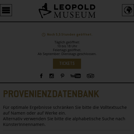
Barrierefreie
Bedienung
der
Webseite
Noch 5,5 Stunden geöffnet.
Täglich geöffnet:
10 bis 18 Uhr
Feiertags geöffnet.
Ab September: Dienstags geschlossen.
Sprachauswahl
TICKETS
Sidebar
PROVENIENZDATENBANK
Für optimale Ergebnisse schränken Sie bitte die Volltextsuche
auf Namen oder auf Werke ein.
Alternativ verwenden Sie bitte die alphabetische Suche nach
KünsterInnennamen.