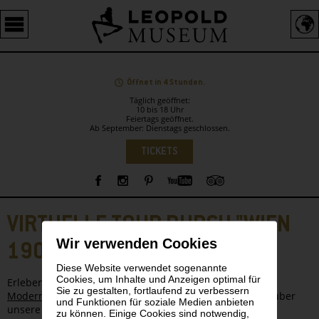
Barrierefreie
Bedienung
der
Webseite
Öffnet in 4 Stunden.
Täglich geöffnet:
10 bis 18 Uhr
Feiertags geöffnet.
Ab September: Dienstags geschlossen.
Sprachauswahl
TICKETS
Sidebar
VIRTUELLE TOUR DURCH "WIEN
Wir verwenden Cookies
1900"
Diese Website verwendet sogenannte
Cookies, um Inhalte und Anzeigen optimal für
Erleben Sie die Ausstellung
"Wien 1900. Aufbruch in die
Sie zu gestalten, fortlaufend zu verbessern
Moderne"
, sowie die
Highlights
der Sammlung Leopold über
und Funktionen für soziale Medien anbieten
unsere virtuelle Tour.
zu können. Einige Cookies sind notwendig,