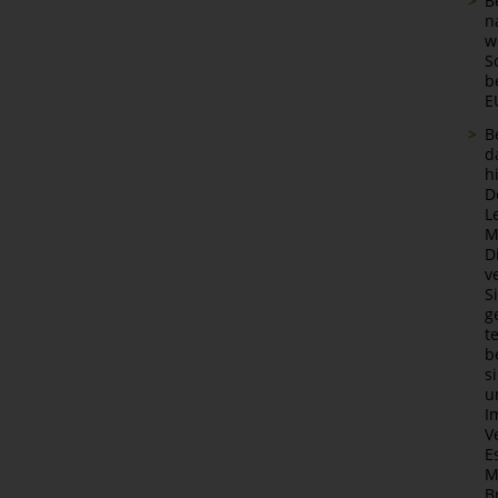
B
n
w
S
b
E
B
d
h
D
L
M
D
v
S
g
t
b
s
u
I
V
E
M
B