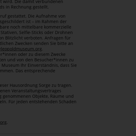
nt wird. Die damit verbundenen
s in Rechnung gestellt.
ruf gestattet. Die Aufnahme von
sgeschildert ist – im Rahmen der
bare noch mittelbare kommerzielle
tativen, Selfie-Sticks oder Drohnen
n Blitzlicht verboten. Anfragen für
tlichen Zwecken senden Sie bitte an
@leopoldmuseum.org
.
ter*innen oder zu diesem Zwecke
iten und von den Besucher*innen zu
 Museum Ihr Einverständnis, dass Sie
timmen. Das entsprechende
dieser Hausordnung Sorge zu tragen.
enen Veranstaltungsvertrages
tzung genommenen Objekte, Räume und
ln. Für jeden entstehenden Schaden
org
.