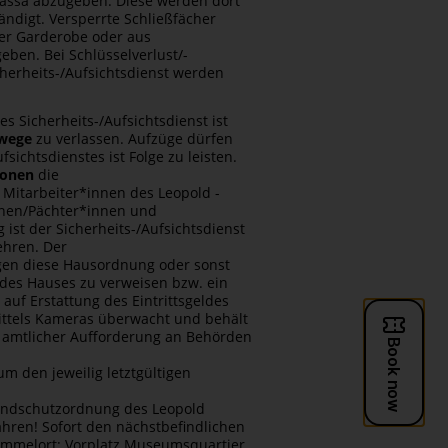
assa abzugeben. Diese werden dort
ndigt. Versperrte Schließfächer
der Garderobe oder aus
en. Bei Schlüsselverlust/-
herheits-/Aufsichtsdienst werden
 Sicherheits-/Aufsichtsdienst ist
twege
zu verlassen. Aufzüge dürfen
ichtsdienstes ist Folge zu leisten.
ionen
die
Mitarbeiter*innen des Leopold ­
nnen/Pächter*innen und
ist der Sicherheits-/Aufsichtsdienst
ehren. Der
gegen diese Hausordnung oder sonst
des Hauses zu verweisen bzw. ein
uf Erstattung des Eintrittsgeldes
ittels Kameras überwacht und behält
 amtlicher Aufforderung an Behörden
m den jeweilig letztgültigen
randschutzordnung des Leopold
hren! Sofort den nächstbefindlichen
ammelort: Vorplatz Museumsquartier