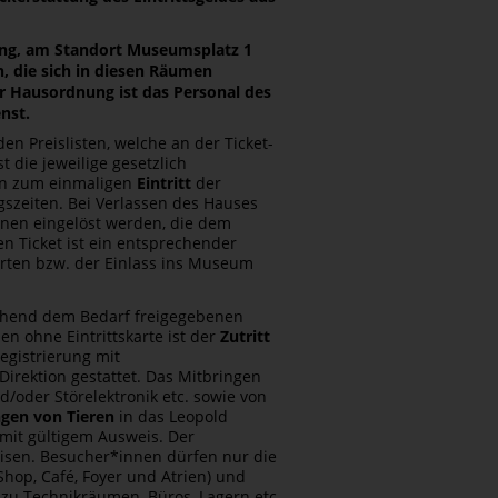
tung, am Standort Museumsplatz 1
 die sich in diesen Räumen
r Hausordnung ist das Personal des
nst.
n Preislisten, welche an der Ticket­
t die jeweilige gesetzlich
gen zum einmaligen
Eintritt
der
gszeiten. Bei Verlassen des Hauses
sonen eingelöst werden, die dem
n Ticket ist ein entsprechender
karten bzw. der Einlass ins Museum
chend dem Bedarf freigegebenen
n ohne Eintrittskarte ist der
Zutritt
gistrierung mit
rektion gestattet. Das Mitbringen
/oder Störelektronik etc. sowie von
ngen von Tieren
in das Leopold
 mit gültigem Ausweis. Der
isen. Besucher*innen dürfen nur die
p, Café, ­Foyer und Atrien) und
zu Technikräumen, ­Büros, Lagern etc.