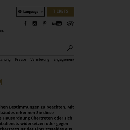
Sprachauswahl
TICKETS
Language
en.
schung
Presse
Vermietung
Engagement
M
lichen Bestimmungen zu beachten. Mit
ebäudes erkennen Sie diese
ie Hausordnung übertreten oder sich
htsdiensts widersetzen oder gegen
erstattung des ­Eintrittsgeldes aus