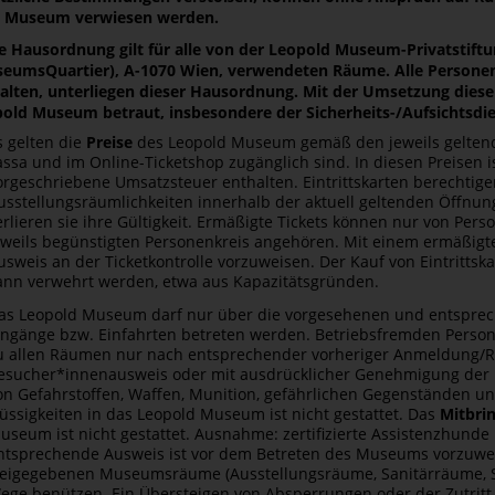
 Museum verwiesen werden.
e Hausordnung gilt für alle von der Leopold Museum-Privatstif
eumsQuartier), A-1070 Wien, verwendeten Räume. Alle Personen,
alten, unterliegen dieser Hausordnung. Mit der Umsetzung diese
old Museum betraut, insbesondere der Sicherheits-/Aufsichtsdie
s gelten die
Preise
des Leopold Museum gemäß den jeweils geltende
assa und im Online-Ticketshop zugänglich sind. In diesen Preisen is
orgeschriebene Umsatzsteuer enthalten. Eintrittskarten berechti
usstellungsräumlichkeiten innerhalb der aktuell geltenden Öffnun
erlieren sie ihre Gültigkeit. Ermäßigte Tickets können nur von Per
eweils begünstigten Personenkreis angehören. Mit einem ermäßigte
usweis an der Ticketkontrolle vorzuweisen. Der Kauf von Eintritts
ann verwehrt werden, etwa aus Kapazitätsgründen.
as Leopold Museum darf nur über die vorgesehenen und entspre
ingänge bzw. Einfahrten betreten werden. Betriebsfremden Persone
u allen Räumen nur nach entsprechender vorheriger Anmeldung/Re
esucher*innenausweis oder mit ausdrücklicher Genehmigung der Di
on Gefahrstoffen, Waffen, Munition, gefährlichen Gegenständen und
lüssigkeiten in das Leopold Museum ist nicht gestattet. Das
Mitbri
useum ist nicht gestattet. Ausnahme: zertifizierte ­Assistenzhunde
ntsprechende Ausweis ist vor dem Betreten des Museums vorzuwe
reigegebenen Museumsräume (Ausstellungsräume, Sanitärräume, Sho
ege benützen. Ein Übersteigen von Absperrungen oder der Zutritt 