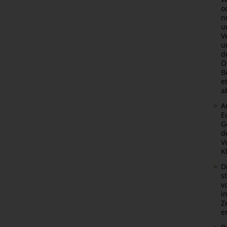
o
n
u
V
u
d
Ö
B
e
a
A
E
G
d
V
K
D
s
v
i
Z
e