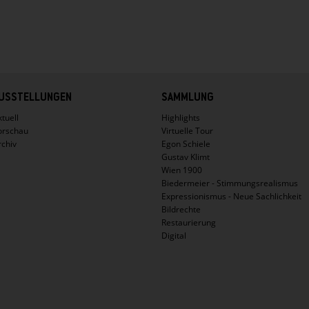
USSTELLUNGEN
SAMMLUNG
tuell
Highlights
orschau
Virtuelle Tour
rchiv
Egon Schiele
Gustav Klimt
Wien 1900
Biedermeier - Stimmungsrealismus
Expressionismus - Neue Sachlichkeit
Bildrechte
Restaurierung
Digital