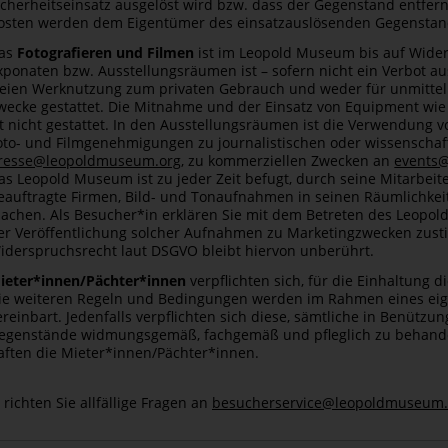
icherheitseinsatz ausgelöst wird bzw. dass der Gegenstand entfer
osten werden dem Eigentümer des einsatzauslösenden Gegenstand
as
Fotografieren und Filmen
ist im Leopold Museum bis auf Wider
xponaten bzw. Ausstellungsräumen ist – sofern nicht ein Verbot au
reien Werknutzung zum privaten Gebrauch und weder für unmittel
wecke gestattet. Die Mitnahme und der Einsatz von Equipment wie S
st nicht gestattet. In den Ausstellungsräumen ist die Verwendung vo
oto- und Filmgenehmigungen zu journalistischen oder wissenschaf
resse@leopoldmuseum.org
, zu kommerziellen Zwecken an
events
as Leopold Museum ist zu jeder Zeit befugt, durch seine Mitarbei
eauftragte ­Firmen, Bild- und Tonaufnahmen in seinen Räumlichke
achen. Als Besucher*in erklären Sie mit dem Betreten des Leopold
er Veröffentlichung solcher Aufnahmen zu Marketingzwecken zus
iderspruchsrecht laut DSGVO bleibt hiervon unberührt.
ieter*innen/Pächter*innen
verpflichten sich, für die Einhaltung 
ie weiteren Regeln und Bedingungen werden im Rahmen eines eig
ereinbart. ­Jedenfalls verpflichten sich diese, sämtliche in Benü
egenstände widmungsgemäß, fachgemäß und pfleglich zu behande
aften die ­Mieter*innen/Pächter*innen.
e richten Sie allfällige Fragen an
besucherservice@leopoldmuseum.