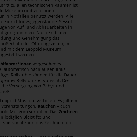
tritt zu allen technischen Räumen ist
pold Museum und von ihnen
r in Notfällen benützt werden. Alle
. Einrichtungsgegenstände, Sessel
Zuge von Auf- und Abbauarbeiten in
chtigung kommen. Nach Ende der
meldung und Genehmigung das
außerhalb der Öffnungszeiten, in
 sind mit dem Leopold Museum
bgestellt werden.
uhlfahrer*innen
vorgesehenes
el automatisch nach außen links.
ge. Rollstühle können für die Dauer
 eines Rollstuhls erwünscht. Die
r die Versorgung von Babys und
choß.
Leopold Museum verboten. Es gilt ein
n Veranstaltungen.
Rauchen
– auch
Leopold Museum verboten. Das
Zeichnen
 lediglich Bleistifte und
itspersonal kann das Zeichnen bei