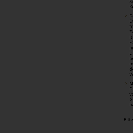
S
K
D
E
f
Z
i
F
p
D
b
m
d
W
M
D
v
G
h
Bitt