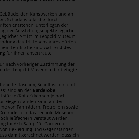
 Gebäude, den Kunstwerken und an
en. Schadensfälle, die durch
iften entstehen, unterliegen der
g der Ausstellungs­objekte jeglicher
 jeglicher Art ist im Leopold Museum
ollendung des 14. Lebensjahres dürfen
chen. Lehrkräfte sind während des
ung
für ihnen anvertraute
ur nach vorheriger Zustimmung der
nen des Leopold Museum oder befugte
hbehelfe, Taschen, Schultaschen und
ss) sind an der
Garderobe
kstücke (Koffer) können je nach
on Gegenständen kann an der
e von Fahrrädern, Tretrollern sowie
r Dreirädern in das Leopold Museum
 Schließfächern verstaut werden,
g im AkkuSafe). Für Garderobe
n von Bekleidung und Gegenständen
muss damit gerechnet werden, dass ein