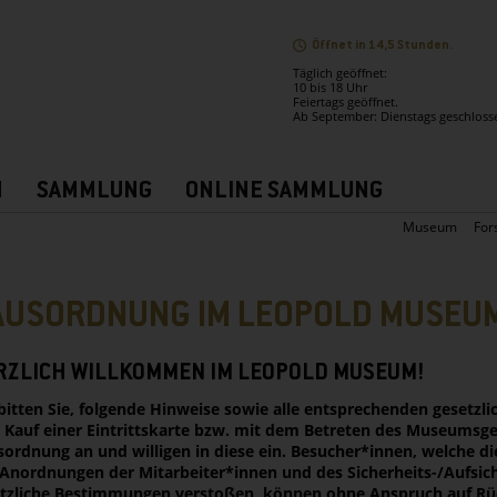
Öffnet in 14,5 Stunden.
Täglich geöffnet:
10 bis 18 Uhr
Feiertags geöffnet.
Ab September: Dienstags geschloss
N
SAMMLUNG
ONLINE SAMMLUNG
Museum
For
AUSORDNUNG IM LEOPOLD MUSEU
RZLICH WILLKOMMEN IM LEOPOLD MUSEUM!
bitten Sie, folgende Hinweise sowie alle entsprechenden gesetz
Kauf einer Eintrittskarte bzw. mit dem Betreten des Museums­g
ordnung an und willigen in diese ein. Besucher*innen, welche d
Anordnungen der ­Mitarbeiter*innen und des Sicherheits-/Aufsic
tzliche Bestimmungen verstoßen, können ohne Anspruch auf Rück