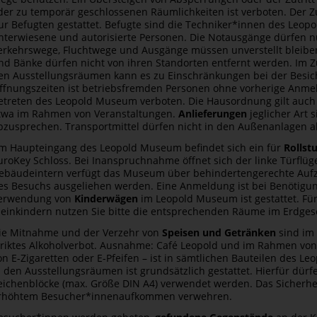
der zu temporär geschlossenen Räumlichkeiten ist verboten. Der Zu
ur Befugten gestattet. Befugte sind die Techniker*innen des Leo
nterwiesene und autorisierte Personen. Die Notausgänge dürfen nu
erkehrswege, Fluchtwege und Ausgänge müssen unverstellt bleiben
nd Bänke dürfen nicht von ihren Standorten entfernt werden. Im 
en Ausstellungsräumen kann es zu Einschränkungen bei der Besi
ffnungszeiten ist betriebsfremden Personen ohne vorherige An
etreten des Leopold Museum verboten. Die Hausordnung gilt auch 
twa im Rahmen von Veranstaltungen.
Anlieferungen
jeglicher Art
bzusprechen. Transportmittel dürfen nicht in den Außenanlagen a
m Haupteingang des Leopold Museum befindet sich ein für
Rollst
uroKey Schloss. Bei Inanspruchnahme öffnet sich der linke Türflüg
ebäude­intern verfügt das Museum über behindertengerechte Aufzü
es Besuchs ausgeliehen werden. Eine Anmeldung ist bei Benötigung
erwendung von
Kinderwägen
im Leopold Museum ist gestattet. Fü
leinkindern nutzen Sie bitte die entsprechenden Räume im Erdges
ie Mitnahme und der Verzehr von
Speisen und Getränken
sind im 
triktes Alkoholverbot. Ausnahme: Café Leopold und im Rahmen vo
on E-Zigaretten oder E-Pfeifen – ist in sämtlichen Bauteilen des 
n den Ausstellungsräumen ist grundsätzlich gestattet. Hierfür dürfen
eichenblöcke (max. Größe DIN A4) verwendet werden. Das Sicherhe
rhöhtem Besucher*innenaufkommen verwehren.