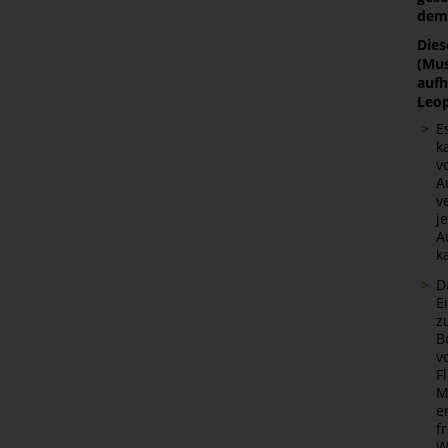
dem
Dies
(Mus
aufh
Leop
E
k
v
A
v
j
A
k
D
E
z
B
v
F
M
e
f
W