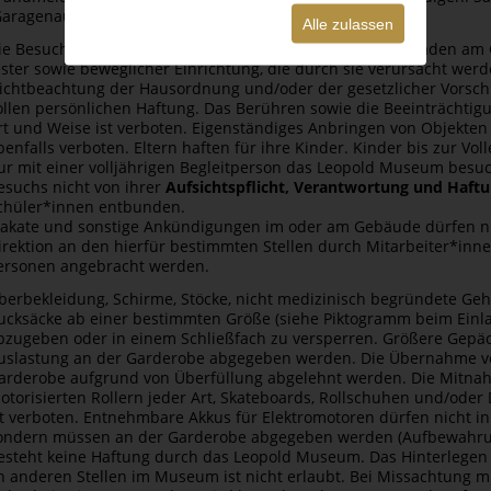
Garagenausfahrt))
Alle zulassen
ie Besucher*innen haften für alle Schäden und Folgeschäden am
ester sowie beweglicher Einrichtung, die durch sie verursacht werd
ichtbeachtung der Hausordnung und/oder der gesetzlicher Vorschr
ollen persönlichen Haftung. Das Berühren sowie die Beeinträchtigun
rt und Weise ist verboten. Eigenständiges Anbringen von Objekten
benfalls verboten. Eltern haften für ihre Kinder. Kinder bis zur V
ur mit einer volljährigen Begleitperson das Leopold ­Museum besu
esuchs nicht von ihrer
Aufsichtspflicht, Verantwortung und Haft
chüler*innen entbunden.
lakate und sonstige Ankündigungen im oder am Gebäude dürfen n
irektion an den hierfür bestimmten Stellen durch Mitarbeiter*in
ersonen angebracht werden.
berbekleidung, Schirme, Stöcke, nicht medizinisch begründete Ge
ucksäcke ab einer bestimmten Größe (siehe Piktogramm beim Einla
bzugeben oder in einem Schließfach zu versperren. Größere Gepäc
uslastung an der Garderobe abgegeben werden. Die Übernahme v
arderobe aufgrund von Überfüllung abgelehnt werden. Die Mitnahm
otorisierten Rollern jeder Art, Skateboards, Rollschuhen und/ode
st verboten. Entnehmbare Akkus für Elektromotoren dürfen nicht in
ondern müssen an der Garderobe abgegeben werden (Aufbewahrun
esteht keine Haftung durch das Leopold Museum. Das Hinterlege
n anderen Stellen im Museum ist nicht erlaubt. Bei Missachtung 