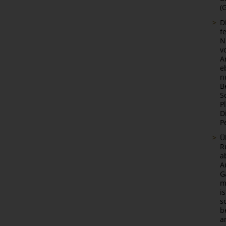
(
D
f
N
v
A
e
n
B
S
P
D
P
Ü
R
a
A
G
m
i
s
b
a