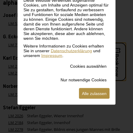
Diese Website verwendet sogenannte
alphabetisch - Buchstabe E
Cookies, um Inhalte und Anzeigen optimal für
Sie zu gestalten, fortlaufend zu verbessern
und Funktionen für soziale Medien anbieten
Josef Eberz
zu können. Einige Cookies sind notwendig,
LM 52
Josef Eberz, Flusslandschaft
damit die von Ihnen aufgerufene Seite und
deren Dienste funktioniert. Andere können
Sie akzeptieren, diese aber auch ablehnen,
G. Ecker
wenn Sie möchten.
LM 779
G. Ecker, Allee im Winter
Weitere Informationen zu Cookies erhalten
Sie in unserer
Datenschutzerklärung
und
unserem
Impressum
.
Karl Eckling
Cookies auswählen
LM 2159
Karl Eckling, Elster
LM 2160
Karl Eckling, Pfefferfresser
Nur notwendige Cookies
Norbert Eckling
Alle zulassen
LM 722
Norbert Eckling, Sudanese mit rotem Fes
Stefan Eggeler
LM 2026
Stefan Eggeler, Wiener Innenhof
LM 2184
Stefan Eggeler, Innenhof
LM 2278
Stefan Eggeler, Bildnis eines jungen Mannes mit Brille