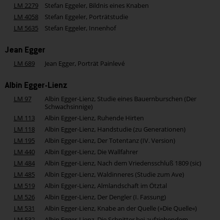
LM 2279
Stefan Eggeler, Bildnis eines Knaben
LM 4058
Stefan Eggeler, Porträtstudie
LM 5635
Stefan Eggeler, Innenhof
Jean Egger
LM 689
Jean Egger, Porträt Painlevé
Albin Egger-Lienz
LM 97
Albin Egger-Lienz, Studie eines Bauernburschen (Der
Schwachsinnige)
LM 113
Albin Egger-Lienz, Ruhende Hirten
LM 118
Albin Egger-Lienz, Handstudie (zu Generationen)
LM 195
Albin Egger-Lienz, Der Totentanz (IV. Version)
LM 440
Albin Egger-Lienz, Die Wallfahrer
LM 484
Albin Egger-Lienz, Nach dem Vriedensschluß 1809 (sic)
LM 485
Albin Egger-Lienz, Waldinneres (Studie zum Ave)
LM 519
Albin Egger-Lienz, Almlandschaft im Ötztal
LM 526
Albin Egger-Lienz, Der Dengler (I. Fassung)
LM 531
Albin Egger-Lienz, Knabe an der Quelle (»Die Quelle«)
LM 532
Albin Egger-Lienz, Die Schnitter bei aufziehendem