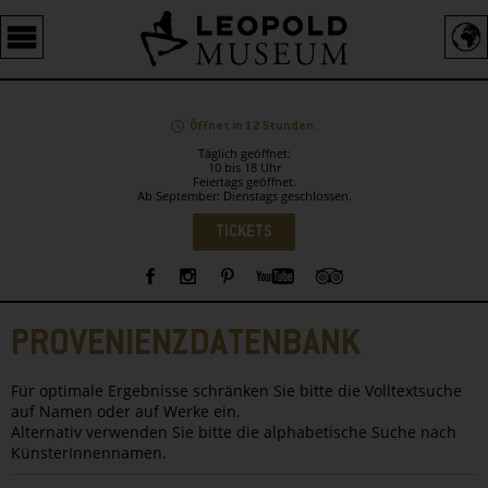
Barrierefreie
Bedienung
der
Webseite
Öffnet in 12 Stunden.
Täglich geöffnet:
10 bis 18 Uhr
Feiertags geöffnet.
Ab September: Dienstags geschlossen.
Sprachauswahl
TICKETS
Sidebar
PROVENIENZDATENBANK
Für optimale Ergebnisse schränken Sie bitte die Volltextsuche
auf Namen oder auf Werke ein.
Alternativ verwenden Sie bitte die alphabetische Suche nach
KünsterInnennamen.