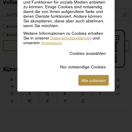
Volltextsuche
und Funktionen für soziale Medien anbieten
zu können. Einige Cookies sind notwendig,
S
damit die von Ihnen aufgerufene Seite und
deren Dienste funktioniert. Andere können
i
Sie akzeptieren, diese aber auch ablehnen,
wenn Sie möchten.
KünstlerInnen
Weitere Informationen zu Cookies erhalten
Kunstwerke
Sie in unserer
Datenschutzerklärung
und
unserem
Impressum
.
SUCHEN
Cookies auswählen
Nur notwendige Cookies
KünstlerInnen alphabetisch
A
B
C
D
E
F
G
Alle zulassen
H
I
J
K
L
M
N
O
P
Q
R
S
T
U
V
W
X
Y
Z