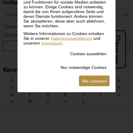
Volltextsuche
und Funktionen für soziale Medien anbieten
zu können. Einige Cookies sind notwendig,
S
damit die von Ihnen aufgerufene Seite und
deren Dienste funktioniert. Andere können
i
Sie akzeptieren, diese aber auch ablehnen,
wenn Sie möchten.
KünstlerInnen
Weitere Informationen zu Cookies erhalten
Kunstwerke
Sie in unserer
Datenschutzerklärung
und
unserem
Impressum
.
SUCHEN
Cookies auswählen
Nur notwendige Cookies
KünstlerInnen alphabetisch
A
B
C
D
E
F
G
Alle zulassen
H
I
J
K
L
M
N
O
P
Q
R
S
T
U
V
W
X
Y
Z