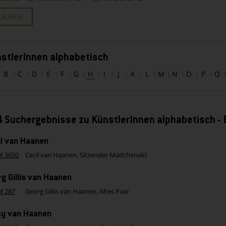
UCHEN
stlerInnen alphabetisch
B
C
D
E
F
G
H
I
J
K
L
M
N
O
P
Q
 Suchergebnisse zu KünstlerInnen alphabetisch -
il van Haanen
M 3650
Cecil van Haanen, Sitzender Mädchenakt
g Gillis van Haanen
M 287
Georg Gillis van Haanen, Altes Paar
y van Haanen