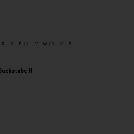
R
S
T
U
V
W
X
Y
Z
 Buchstabe H