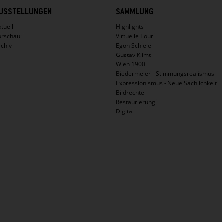
USSTELLUNGEN
SAMMLUNG
tuell
Highlights
orschau
Virtuelle Tour
rchiv
Egon Schiele
Gustav Klimt
Wien 1900
Biedermeier - Stimmungsrealismus
Expressionismus - Neue Sachlichkeit
Bildrechte
Restaurierung
Digital