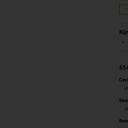
S
Kün
A
554
Cec
L
Geor
L
Rem