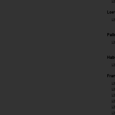
L
Loe
L
Pal
L
Hab
L
Fra
L
L
L
L
L
L