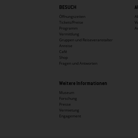
Hauptnavigation
BESUCH
A
Öffnungszeiten
Ak
Tickets/Preise
V
Programm
A
Vermittlung
Gruppen und Reiseveranstalter
Anreise
Café
Shop
Fragen und Antworten
Weitere Informationen
Museum
Forschung
Presse
Vermietung
Engagement