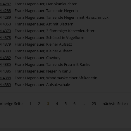
M 4287
Franz Hagenauer, Hanokanleuchter
M 4288
Franz Hagenauer, Tanzende Negerin
M 4289
Franz Hagenauer, Tanzende Negerin mit Halsschmuck
M 4353
Franz Hagenauer, Ast mit Blättern
M 4373
Franz Hagenauer, 3-flammiger Kerzenleuchter
M 4378
Franz Hagenauer, Schüssel in Vogelform
M 4379
Franz Hagenauer, Kleiner Aufsatz
M 4380
Franz Hagenauer, Kleiner Aufsatz
M 4382
Franz Hagenauer, Cowboy
M 4385
Franz Hagenauer, Tanzende Frau mit Ranke
M 4386
Franz Hagenauer, Neger in Kanu
M 4388
Franz Hagenauer, Wandmaske einer Afrikanerin
M 4389
Franz Hagenauer, Aufsatzschale
orherige Seite
1
2
3
4
5
6
...
23
nächste Seite »