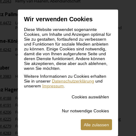
M 2043
Remy van Haanen, Abendlandschaft
tz Pallme-König & Habel
Wir verwenden Cookies
M 4472
Loetz
Pallme-König & Habel, Grüne Lüstervase mit welligem Rand
Diese Website verwendet sogenannte
Cookies, um Inhalte und Anzeigen optimal für
Sie zu gestalten, fortlaufend zu verbessern
lme-König vermutlich Pallme-König & Habel
und Funktionen für soziale Medien anbieten
zu können. Einige Cookies sind notwendig,
M 4242
Pallme-König
damit die von Ihnen aufgerufene Seite und
vermutlich Pallme-König & Habel, Lüstervase
deren Dienste funktioniert. Andere können
Sie akzeptieren, diese aber auch ablehnen,
uber
wenn Sie möchten.
Weitere Informationen zu Cookies erhalten
M 3983
Habuber, Landschaft mit Haus
Sie in unserer
Datenschutzerklärung
und
unserem
Impressum
.
nz Hagenauer
Cookies auswählen
M 4188
Franz Hagenauer, Aschenbecher in Vogelform
M 4191
Franz Hagenauer, Paradiesvogel
Nur notwendige Cookies
M 4206
Franz Hagenauer, Kopf
M 4225
Franz Hagenauer, Aschenbecher mit Deckel mit Ausparung
Alle zulassen
M 4279
Franz Hagenauer, Hahn
M 4283
Franz Hagenauer, Frauenkopf