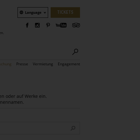
Sprachauswahl
TICKETS
Language
en.
schung
Presse
Vermietung
Engagement
en oder auf Werke ein.
Innennamen.