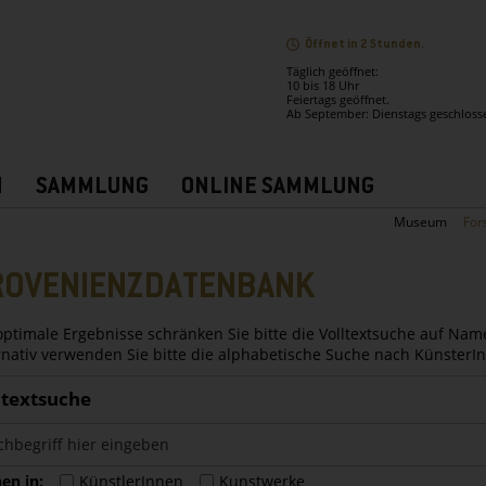
Öffnet in 2 Stunden.
Täglich geöffnet:
10 bis 18 Uhr
Feiertags geöffnet.
Ab September: Dienstags geschloss
N
SAMMLUNG
ONLINE SAMMLUNG
Museum
For
ROVENIENZDATENBANK
optimale Ergebnisse schränken Sie bitte die Volltextsuche auf Nam
rnativ verwenden Sie bitte die alphabetische Suche nach Künster
ltextsuche
en in:
KünstlerInnen
Kunstwerke