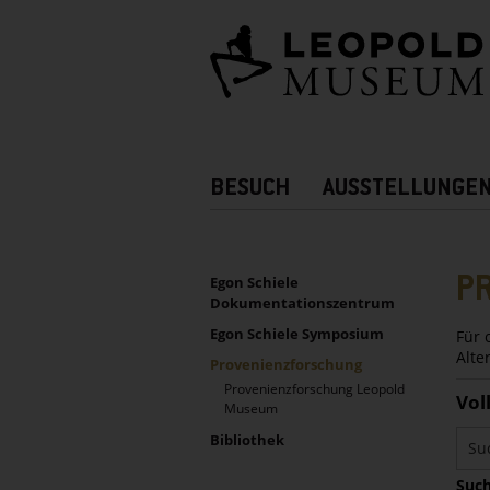
Barrierefreie
Bedienung
der
Webseite
Hauptnavigation
BESUCH
AUSSTELLUNGE
Zusatznavigation!
UNTERNAVIGATION
Sidebar
P
Egon Schiele
Dokumentationszentrum
Egon Schiele Symposium
Für 
Alte
Provenienzforschung
Provenienzforschung Leopold
Vol
Museum
Bibliothek
Such