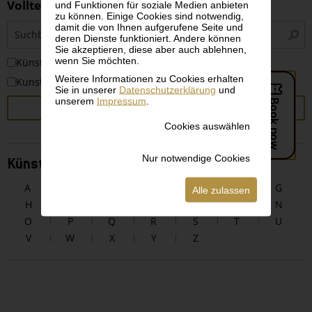
Volltextsuche
und Funktionen für soziale Medien anbieten
zu können. Einige Cookies sind notwendig,
S
damit die von Ihnen aufgerufene Seite und
deren Dienste funktioniert. Andere können
i
Sie akzeptieren, diese aber auch ablehnen,
wenn Sie möchten.
KünstlerInnen
Weitere Informationen zu Cookies erhalten
Kunstwerke
Sie in unserer
Datenschutzerklärung
und
unserem
Impressum
.
SUCHEN
Cookies auswählen
Nur notwendige Cookies
KünstlerInnen alphabetisch
A
B
C
D
E
F
G
Alle zulassen
H
I
J
K
L
M
N
O
P
Q
R
S
T
U
V
W
X
Y
Z