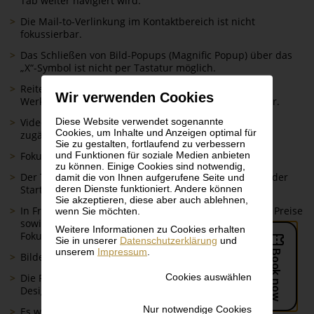
Tab weiter navigiert wird.
Die Mail-to-Verlinkung im Kontaktbereich ist nicht
fokussierbar.
Das Schließen von Bild-Popups (Magnific Popup) über das
„X“-Symbol ist nicht per Tastatur möglich.
Reiterfunktionen (z. B. unter Sammlung – Klimt –
Wir verwenden Cookies
Werke/Videos) sind nicht mit der Tastatur ansteuerbar.
Diese Website verwendet sogenannte
Videos innerhalb dieser Reiter sind ebenfalls nicht
Cookies, um Inhalte und Anzeigen optimal für
zugänglich per Tastatur.
Sie zu gestalten, fortlaufend zu verbessern
und Funktionen für soziale Medien anbieten
Fokus-Sichtbarkeit und Kontraste:
zu können. Einige Cookies sind notwendig,
Der Tastaturfokus ist bei Social-Media-Icons (z. B. auf der
damit die von Ihnen aufgerufene Seite und
deren Dienste funktioniert. Andere können
Startseite) schlecht sichtbar.
Sie akzeptieren, diese aber auch ablehnen,
In Fragen-und-Antworten-Listen, im Bereich Tickets & Preise
wenn Sie möchten.
sowie bei Ticketkooperationen fehlt ein klar erkennbarer
Weitere Informationen zu Cookies erhalten
Fokus-Indikator.
Sie in unserer
Datenschutzerklärung
und
unserem
Impressum
.
Bilder zeigen beim Fokussieren keine visuelle Umrandung.
Cookies auswählen
Die Farbkombination Gold/Weiß im aktuellen Corporate
Design weist einen zu geringen Farbkontrast auf.
Nur notwendige Cookies
Es wird derzeit kein Easy2See-Modus angeboten.