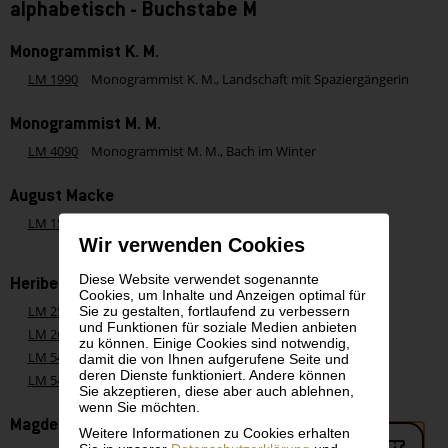
alphabetisch - Buchstabe M
Monogrammist K. M.
LM 1990
Monogrammist K. M., Landschaft mit Spaziergängerin
Monogrammist M. M.
LM 4090
Monogrammist M. M., Bach im Winter
August Macke
LM 1571
August Macke, Die Begrüßung (drei weibliche Akte
und ein Reiter)
Wir verwenden Cookies
Diese Website verwendet sogenannte
Heribert Mader
Cookies, um Inhalte und Anzeigen optimal für
Sie zu gestalten, fortlaufend zu verbessern
LM 2599
Heribert Mader, Dorfplatz
und Funktionen für soziale Medien anbieten
LM 2675
Heribert Mader, Motiv aus Venedig
zu können. Einige Cookies sind notwendig,
LM 5446
Heribert Mader, Pini da Roma (Pinien in Rom)
damit die von Ihnen aufgerufene Seite und
deren Dienste funktioniert. Andere können
LM 5447
Heribert Mader, Times Square in New York
Sie akzeptieren, diese aber auch ablehnen,
wenn Sie möchten.
Magdeburg
Weitere Informationen zu Cookies erhalten