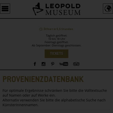
Barrierefreie
Bedienung
der
Webseite
Öffnet in 5,5 Stunden.
Täglich geöffnet:
10 bis 18 Uhr
Feiertags geöffnet.
Ab September: Dienstags geschlossen.
Sprachauswahl
TICKETS
Sidebar
PROVENIENZDATENBANK
Für optimale Ergebnisse schränken Sie bitte die Volltextsuche
auf Namen oder auf Werke ein.
Alternativ verwenden Sie bitte die alphabetische Suche nach
KünsterInnennamen.