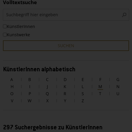
Volltextsuche
S
i
KünstlerInnen
Kunstwerke
SUCHEN
KünstlerInnen alphabetisch
A
B
C
D
E
F
G
H
I
J
K
L
M
N
O
P
Q
R
S
T
U
V
W
X
Y
Z
297 Suchergebnisse zu KünstlerInnen