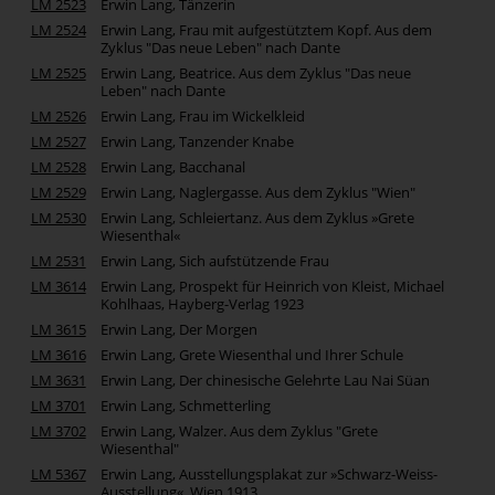
LM 2523
Erwin Lang, Tänzerin
LM 2524
Erwin Lang, Frau mit aufgestütztem Kopf. Aus dem
Zyklus "Das neue Leben" nach Dante
LM 2525
Erwin Lang, Beatrice. Aus dem Zyklus "Das neue
Leben" nach Dante
LM 2526
Erwin Lang, Frau im Wickelkleid
LM 2527
Erwin Lang, Tanzender Knabe
LM 2528
Erwin Lang, Bacchanal
LM 2529
Erwin Lang, Naglergasse. Aus dem Zyklus "Wien"
LM 2530
Erwin Lang, Schleiertanz. Aus dem Zyklus »Grete
Wiesenthal«
LM 2531
Erwin Lang, Sich aufstützende Frau
LM 3614
Erwin Lang, Prospekt für Heinrich von Kleist, Michael
Kohlhaas, Hayberg-Verlag 1923
LM 3615
Erwin Lang, Der Morgen
LM 3616
Erwin Lang, Grete Wiesenthal und Ihrer Schule
LM 3631
Erwin Lang, Der chinesische Gelehrte Lau Nai Süan
LM 3701
Erwin Lang, Schmetterling
LM 3702
Erwin Lang, Walzer. Aus dem Zyklus "Grete
Wiesenthal"
LM 5367
Erwin Lang, Ausstellungsplakat zur »Schwarz-Weiss-
Ausstellung«, Wien 1913