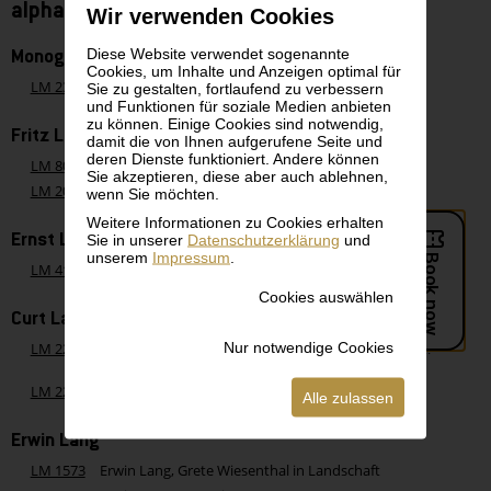
alphabetisch - Buchstabe L
Wir verwenden Cookies
Diese Website verwendet sogenannte
Monogrammist L.H.
Cookies, um Inhalte und Anzeigen optimal für
LM 235
Monogrammist L.H., Belvederegarten
Sie zu gestalten, fortlaufend zu verbessern
und Funktionen für soziale Medien anbieten
zu können. Einige Cookies sind notwendig,
Fritz Lach
damit die von Ihnen aufgerufene Seite und
deren Dienste funktioniert. Andere können
LM 803
Fritz Lach, Motiv aus Grein an der Donau
Sie akzeptieren, diese aber auch ablehnen,
LM 2077
Fritz Lach, Dorf mit Burgruine
wenn Sie möchten.
Weitere Informationen zu Cookies erhalten
Ernst Lafitte
Sie in unserer
Datenschutzerklärung
und
unserem
Impressum
.
LM 4107
Ernst Lafitte, Zeichnender Knabe in Landschaft
Cookies auswählen
Curt Lahs
Nur notwendige Cookies
LM 2214
Curt Lahs, Kubistische Komposition (Kopf und zwei
Hände)
LM 2215
Curt Lahs, Kubistische Landschaft mit Lichtkegel
Alle zulassen
Erwin Lang
LM 1573
Erwin Lang, Grete Wiesenthal in Landschaft