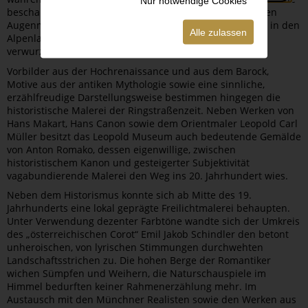
Nur notwendige Cookies
beschauliche Note anhaftet. Friedrich Gauermann, dessen
Augenmerk meist den dramatischen Wetterstimmungen in den
Alle zulassen
Alpenlandschaften galt, scheint noch in der Romantik
verwurzelt zu sein.
Vorbilder aus der Hochrenaissance und aus dem Barock,
Motive aus der antiken Mythologie sowie eine sinnliche,
erzählfreudige Darstellungsweise bestimmen hingegen die
historistische Malerei der Ringstraßenzeit. Neben Werken von
Hans Makart, Hans Canon sowie dem Orientmaler Leopold Carl
Müller besitzt das Leopold Museum auch bedeutende Gemälde
von Anton Romako, dessen eigenwillige, zwischen
historistischem Kanon und gesteigerter Subjektivität
vagabundierende Malerei den Weg ins 20. Jahrhundert wies.
Neben dem Historismus konnte sich ab Mitte des 19.
Jahrhunderts eine lokal geprägte Freilichtmalerei behaupten.
Unter Verwendung dezenter Farbtöne wandte sich der Umkreis
des „österreichischen Corot“ Emil Jakob Schindler den betont
unheroischen, von lyrischen Stimmungen durchwehten
Landschaftsstrichen zu. Die hohen Berge der Romantiker
wichen Sümpfen und Weihern, die Naturschauspiele im
Himmel bedurften keiner Rahmenerzählung mehr. Im
Austausch mit den Münchner Realisten sowie den Werken aus