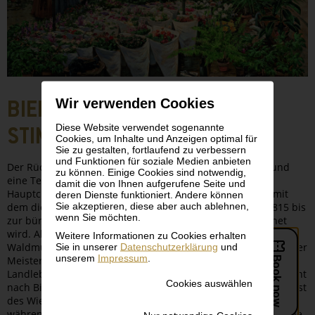
Wir verwenden Cookies
BIEDERMEIER -
Diese Website verwendet sogenannte
STIMMUNGSREALISMUS
Cookies, um Inhalte und Anzeigen optimal für
Sie zu gestalten, fortlaufend zu verbessern
und Funktionen für soziale Medien anbieten
Der Rückzug ins Private, der Topos des „trauten Heims“ und
zu können. Einige Cookies sind notwendig,
eine Tendenz zur Verniedlichung der Malsujets sind
damit die von Ihnen aufgerufene Seite und
Hauptcharakteristika des österreichischen Biedermeier, mit
deren Dienste funktioniert. Andere können
Sie akzeptieren, diese aber auch ablehnen,
dem die Zeitspanne vom Ende des Wiener Kongresses 1815 bis
wenn Sie möchten.
zur bürgerlich-demokratischen Revolution 1848 bezeichnet
wird. Als ihr populärster Vertreter gilt Ferdinand Georg
Weitere Informationen zu Cookies erhalten
Sie in unserer
Datenschutzerklärung
und
Waldmüller. Mit Gemälden wie
Unterbrochene Wallfahrt
kam der
unserem
Impressum
.
Meister der Lichtregie und akkurater Beobachter des
Landlebens der Sehnsucht der großbürgerlichen Käuferschicht
Cookies auswählen
nach Bildern von „einfachen“ Menschen entgegen. Als Chronist
des Wiener Vorstadttreibens im Vormärz tat sich
währenddessen Michael Neder hervor, dessen Gemälden eine