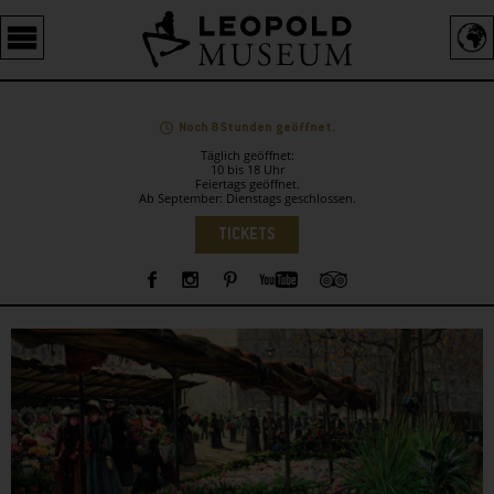
Barrierefreie
Bedienung
der
Webseite
Noch 8 Stunden geöffnet.
Täglich geöffnet:
10 bis 18 Uhr
Feiertags geöffnet.
Ab September: Dienstags geschlossen.
Sprachauswahl
TICKETS
Sidebar