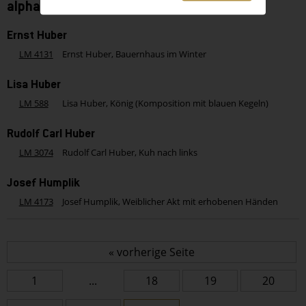
alphabetisch - Buchstabe H
Ernst Huber
LM 4131
Ernst Huber, Bauernhaus im Winter
Lisa Huber
LM 588
Lisa Huber, König (Komposition mit blauen Kegeln)
Rudolf Carl Huber
LM 3074
Rudolf Carl Huber, Kuh nach links
Josef Humplik
LM 4173
Josef Humplik, Weiblicher Akt mit erhobenen Händen
« vorherige Seite
1
...
18
19
20