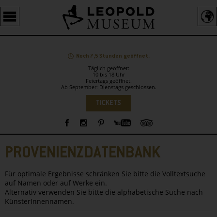
Barrierefreie
Bedienung
der
Webseite
Noch 7,5 Stunden geöffnet.
Täglich geöffnet:
10 bis 18 Uhr
Feiertags geöffnet.
Ab September: Dienstags geschlossen.
Sprachauswahl
TICKETS
Sidebar
PROVENIENZDATENBANK
Für optimale Ergebnisse schränken Sie bitte die Volltextsuche
auf Namen oder auf Werke ein.
Alternativ verwenden Sie bitte die alphabetische Suche nach
KünsterInnennamen.