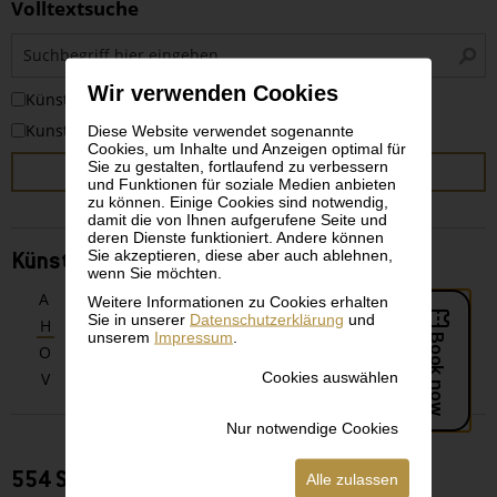
Volltextsuche
S
i
Wir verwenden Cookies
KünstlerInnen
Kunstwerke
Diese Website verwendet sogenannte
Cookies, um Inhalte und Anzeigen optimal für
Sie zu gestalten, fortlaufend zu verbessern
SUCHEN
und Funktionen für soziale Medien anbieten
zu können. Einige Cookies sind notwendig,
damit die von Ihnen aufgerufene Seite und
deren Dienste funktioniert. Andere können
Sie akzeptieren, diese aber auch ablehnen,
KünstlerInnen alphabetisch
wenn Sie möchten.
A
B
C
D
E
F
G
Weitere Informationen zu Cookies erhalten
Sie in unserer
Datenschutzerklärung
und
H
I
J
K
L
M
N
unserem
Impressum
.
O
P
Q
R
S
T
U
Cookies auswählen
V
W
X
Y
Z
Nur notwendige Cookies
554 Suchergebnisse zu KünstlerInnen
Alle zulassen