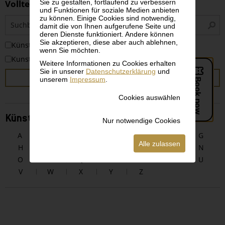
Sie zu gestalten, fortlaufend zu verbessern
Volltextsuche
und Funktionen für soziale Medien anbieten
zu können. Einige Cookies sind notwendig,
S
damit die von Ihnen aufgerufene Seite und
i
deren Dienste funktioniert. Andere können
Sie akzeptieren, diese aber auch ablehnen,
KünstlerInnen
wenn Sie möchten.
Kunstwerke
Weitere Informationen zu Cookies erhalten
Sie in unserer
Datenschutzerklärung
und
SUCHEN
unserem
Impressum
.
Cookies auswählen
KünstlerInnen alphabetisch
Nur notwendige Cookies
A
B
C
D
E
F
G
Alle zulassen
H
I
J
K
L
M
N
O
P
Q
R
S
T
U
V
W
X
Y
Z