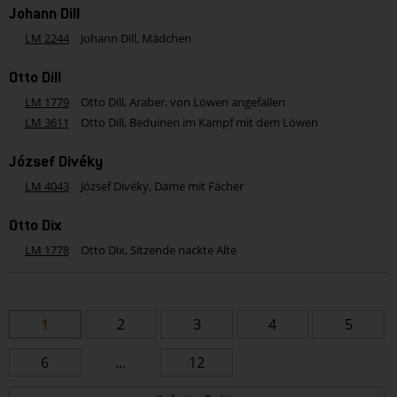
Johann Dill
LM 2244
Johann Dill, Mädchen
Otto Dill
LM 1779
Otto Dill, Araber, von Löwen angefallen
LM 3611
Otto Dill, Beduinen im Kampf mit dem Löwen
József Divéky
LM 4043
József Divéky, Dame mit Fächer
Otto Dix
LM 1778
Otto Dix, Sitzende nackte Alte
1
2
3
4
5
6
...
12