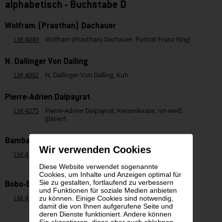
alphabetisch - Buchstabe D
Wolfram (Prasthan) Dachauer
LM 4049
Wolfram (Prasthan) Dachauer, Porträt Franz Ringl
N. Dallinger Von Dalling
LM 4092
N. Dallinger Von Dalling, Kuh
Pierre-Adrien Dalpayrat
LM 4275
Pierre-Adrien Dalpayrat, Keramikvase, rot-weiß
glasiert
Bambara (oder Bamana), Mali
Wir verwenden Cookies
LM 4728
Bambara (oder Bamana), Mali, Sula (oder Ngou),
Affen-Maske
Diese Website verwendet sogenannte
Cookies, um Inhalte und Anzeigen optimal für
Sie zu gestalten, fortlaufend zu verbessern
Bobo-Bwa, Burkina Faso, Mali
und Funktionen für soziale Medien anbieten
LM 4739
Bobo-Bwa, Burkina Faso, Mali, Kuma-Maske mit
zu können. Einige Cookies sind notwendig,
Schnabel und Hörnern
damit die von Ihnen aufgerufene Seite und
deren Dienste funktioniert. Andere können
Sie akzeptieren, diese aber auch ablehnen,