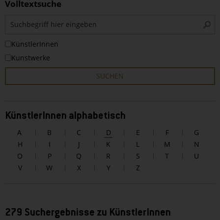
Volltextsuche
S
i
KünstlerInnen
Kunstwerke
SUCHEN
KünstlerInnen alphabetisch
A
B
C
D
E
F
G
H
I
J
K
L
M
N
O
P
Q
R
S
T
U
V
W
X
Y
Z
279 Suchergebnisse zu KünstlerInnen