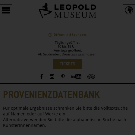
Barrierefreie
Bedienung
der
Webseite
Öffnet in 3 Stunden.
Täglich geöffnet:
10 bis 18 Uhr
Feiertags geöffnet.
Ab September: Dienstags geschlossen.
Sprachauswahl
TICKETS
Sidebar
PROVENIENZDATENBANK
Für optimale Ergebnisse schränken Sie bitte die Volltextsuche
auf Namen oder auf Werke ein.
Alternativ verwenden Sie bitte die alphabetische Suche nach
KünsterInnennamen.