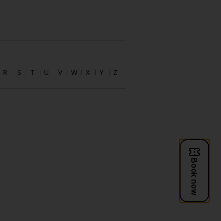
R
S
T
U
V
W
X
Y
Z