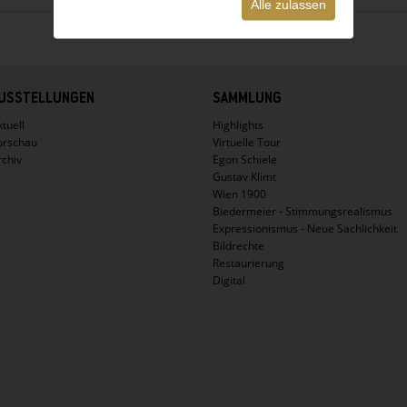
Alle zulassen
USSTELLUNGEN
SAMMLUNG
tuell
Highlights
orschau
Virtuelle Tour
rchiv
Egon Schiele
Gustav Klimt
Wien 1900
Biedermeier - Stimmungsrealismus
Expressionismus - Neue Sachlichkeit
Bildrechte
Restaurierung
Digital