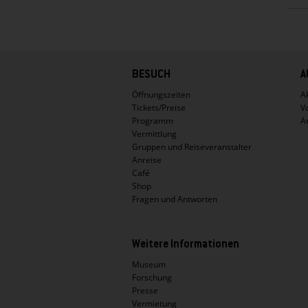
Hauptnavigation
BESUCH
A
Öffnungszeiten
Ak
Tickets/Preise
V
Programm
A
Vermittlung
Gruppen und Reiseveranstalter
Anreise
Café
Shop
Fragen und Antworten
Weitere Informationen
Museum
Forschung
Presse
Vermietung