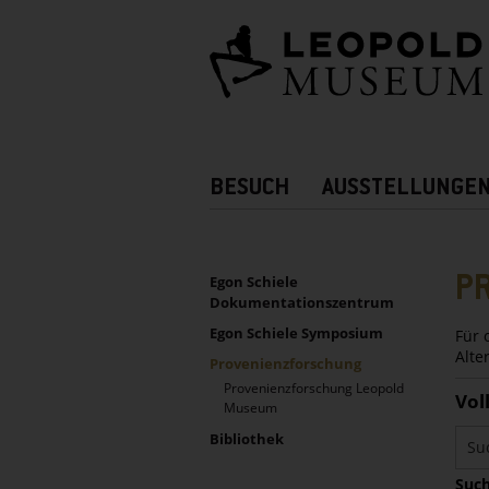
Barrierefreie
Bedienung
der
Webseite
Hauptnavigation
BESUCH
AUSSTELLUNGE
Zusatznavigation!
UNTERNAVIGATION
Sidebar
P
Egon Schiele
Dokumentationszentrum
Egon Schiele Symposium
Für 
Alte
Provenienzforschung
Provenienzforschung Leopold
Vol
Museum
Bibliothek
Such