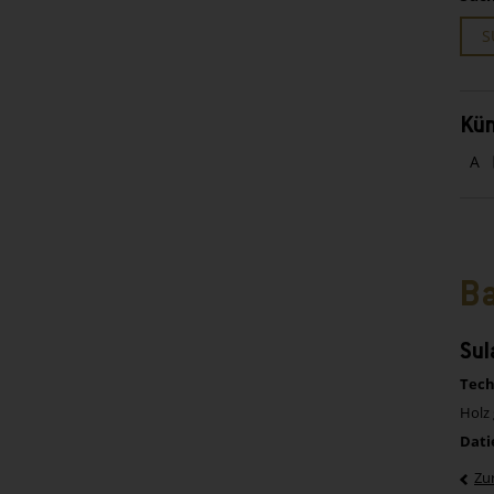
S
Kün
A
Ba
Sul
Tech
Holz 
Dati
Zu