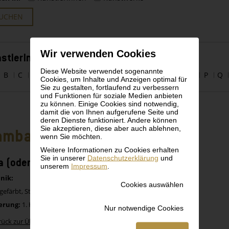
UCHEN
Wir verwenden Cookies
stlerInnen alphabetisch
Diese Website verwendet sogenannte
B
C
D
E
F
G
H
I
J
K
L
M
N
O
P
Q
Cookies, um Inhalte und Anzeigen optimal für
Sie zu gestalten, fortlaufend zu verbessern
und Funktionen für soziale Medien anbieten
zu können. Einige Cookies sind notwendig,
damit die von Ihnen aufgerufene Seite und
deren Dienste funktioniert. Andere können
Sie akzeptieren, diese aber auch ablehnen,
mbara (oder Bamana), Mali
wenn Sie möchten.
Weitere Informationen zu Cookies erhalten
Sie in unserer
Datenschutzerklärung
und
a (oder Ngou), Affen-Maske
unserem
Impressum
.
nik:
Cookies auswählen
gefärbt, Stoff
erung:
1. Hälfte 20. Jh.
Nur notwendige Cookies
rück zur Übersicht