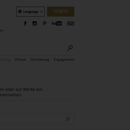
Sprachauswahl
TICKETS
Language
en.
schung
Presse
Vermietung
Engagement
en oder auf Werke ein.
Innennamen.