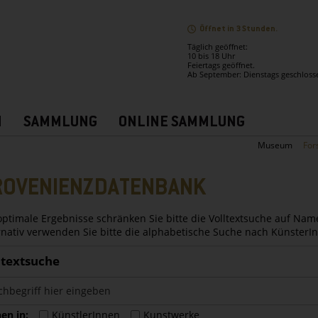
Öffnet in 3 Stunden.
Täglich geöffnet:
10 bis 18 Uhr
Feiertags geöffnet.
Ab September: Dienstags geschloss
N
SAMMLUNG
ONLINE SAMMLUNG
Museum
For
ROVENIENZDATENBANK
optimale Ergebnisse schränken Sie bitte die Volltextsuche auf Nam
rnativ verwenden Sie bitte die alphabetische Suche nach Künster
ltextsuche
en in:
KünstlerInnen
Kunstwerke