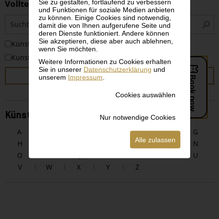
Sie zu gestalten, fortlaufend zu verbessern
Volltextsuche
und Funktionen für soziale Medien anbieten
zu können. Einige Cookies sind notwendig,
S
damit die von Ihnen aufgerufene Seite und
i
deren Dienste funktioniert. Andere können
Sie akzeptieren, diese aber auch ablehnen,
KünstlerInnen
wenn Sie möchten.
Kunstwerke
Weitere Informationen zu Cookies erhalten
Sie in unserer
Datenschutzerklärung
und
SUCHEN
unserem
Impressum
.
Cookies auswählen
KünstlerInnen alphabetisch
Nur notwendige Cookies
A
B
C
D
E
F
G
Alle zulassen
H
I
J
K
L
M
N
O
P
Q
R
S
T
U
V
W
X
Y
Z