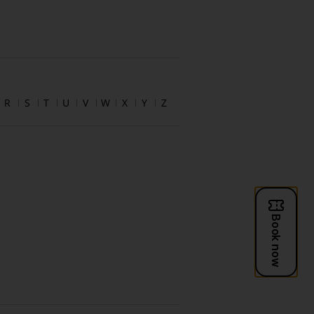
R
S
T
U
V
W
X
Y
Z