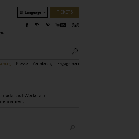
Sprachauswahl
TICKETS
Language
en.
schung
Presse
Vermietung
Engagement
en oder auf Werke ein.
Innennamen.