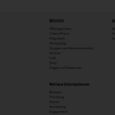
Hauptnavigation
BESUCH
A
Öffnungszeiten
Ak
Tickets/Preise
V
Programm
A
Vermittlung
Gruppen und Reiseveranstalter
Anreise
Café
Shop
Fragen und Antworten
Weitere Informationen
Museum
Forschung
Presse
Vermietung
Engagement