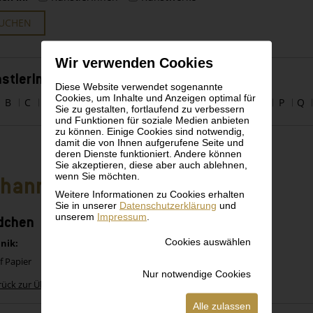
UCHEN
Wir verwenden Cookies
stlerInnen alphabetisch
Diese Website verwendet sogenannte
Cookies, um Inhalte und Anzeigen optimal für
B
C
D
E
F
G
H
I
J
K
L
M
N
O
P
Q
Sie zu gestalten, fortlaufend zu verbessern
und Funktionen für soziale Medien anbieten
zu können. Einige Cookies sind notwendig,
damit die von Ihnen aufgerufene Seite und
deren Dienste funktioniert. Andere können
Sie akzeptieren, diese aber auch ablehnen,
wenn Sie möchten.
hann Dill
Weitere Informationen zu Cookies erhalten
Sie in unserer
Datenschutzerklärung
und
unserem
Impressum
.
dchen
Cookies auswählen
nik:
f Papier
Nur notwendige Cookies
rück zur Übersicht
Alle zulassen