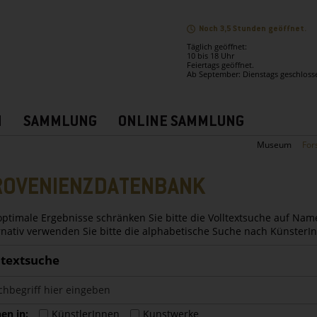
Noch 3,5 Stunden geöffnet.
Täglich geöffnet:
10 bis 18 Uhr
Feiertags geöffnet.
Ab September: Dienstags geschloss
N
SAMMLUNG
ONLINE SAMMLUNG
Museum
For
ROVENIENZDATENBANK
optimale Ergebnisse schränken Sie bitte die Volltextsuche auf Nam
rnativ verwenden Sie bitte die alphabetische Suche nach Künster
ltextsuche
en in:
KünstlerInnen
Kunstwerke