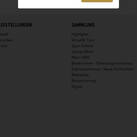
USSTELLUNGEN
SAMMLUNG
tuell
Highlights
orschau
Virtuelle Tour
rchiv
Egon Schiele
Gustav Klimt
Wien 1900
Biedermeier - Stimmungsrealismus
Expressionismus - Neue Sachlichkeit
Bildrechte
Restaurierung
Digital