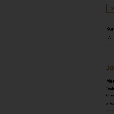
S
Kün
A
Jo
Mä
Tech
Öl au
Zu