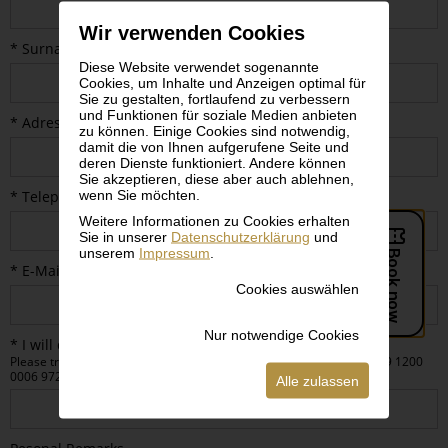
Wir verwenden Cookies
* Surname
Diese Website verwendet sogenannte
Cookies, um Inhalte und Anzeigen optimal für
Sie zu gestalten, fortlaufend zu verbessern
und Funktionen für soziale Medien anbieten
* Adress
zu können. Einige Cookies sind notwendig,
damit die von Ihnen aufgerufene Seite und
deren Dienste funktioniert. Andere können
Sie akzeptieren, diese aber auch ablehnen,
wenn Sie möchten.
* Telephone Number
Weitere Informationen zu Cookies erhalten
Sie in unserer
Datenschutzerklärung
und
unserem
Impressum
.
* E-Mail
Cookies auswählen
Nur notwendige Cookies
* I will donate EUR
Please transfer to Bank Austria Leopold Museum-Privatstiftung AT89 1200
0006 9720 7702 BKAUATWW
Alle zulassen