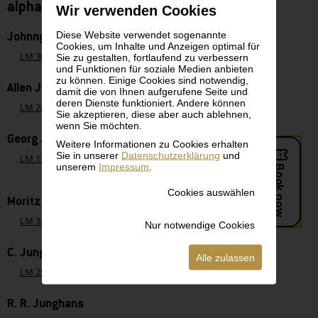
alphabetisch - Buchstabe J
Wir verwenden Cookies
Diese Website verwendet sogenannte
Johnny
Cookies, um Inhalte und Anzeigen optimal für
LM 3030
Johnny, Plakat Korff"
Sie zu gestalten, fortlaufend zu verbessern
und Funktionen für soziale Medien anbieten
zu können. Einige Cookies sind notwendig,
Allen Jones
damit die von Ihnen aufgerufene Seite und
deren Dienste funktioniert. Andere können
LM 2857
Allen Jones, Noir east
Sie akzeptieren, diese aber auch ablehnen,
wenn Sie möchten.
Georg Jung
Weitere Informationen zu Cookies erhalten
Sie in unserer
Datenschutzerklärung
und
LM 1147
Georg Jung, Komposition in Blau, Rot, Gelb und
unserem
Impressum
.
Orange
Cookies auswählen
Moritz Jung
LM 3134
Moritz Jung, Der Dachs
Nur notwendige Cookies
C. Junghändel
Alle zulassen
LM 2985
C. Junghändel, Wahlplakat der Sozialdemokratie
R. R. Junghans