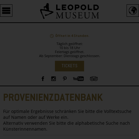
Barrierefreie
Bedienung
der
Webseite
Öffnet in 4 Stunden.
Täglich geöffnet:
10 bis 18 Uhr
Feiertags geöffnet.
Ab September: Dienstags geschlossen.
Sprachauswahl
TICKETS
Sidebar
PROVENIENZDATENBANK
Für optimale Ergebnisse schränken Sie bitte die Volltextsuche
auf Namen oder auf Werke ein.
Alternativ verwenden Sie bitte die alphabetische Suche nach
KünsterInnennamen.