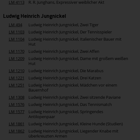
LM 4113
R. R. Junghans, Expressiver weiblicher Akt
Ludwig Heinrich Jungnickel
LM 494
Ludwig Heinrich Jungnickel, Zwei Tiger
LM 1103
Ludwig Heinrich Jungnickel, Der Tennisspieler
LM 1104
Ludwig Heinrich Jungnickel, Italienischer Bauer mit
Hut
LM 1170
Ludwig Heinrich Jungnickel, Zwei Affen
LM 1209
Ludwig Heinrich Jungnickel, Dame mit großem weißen
Hut
LM 1210
Ludwig Heinrich Jungnickel, Die Marabus
LM 1221
Ludwig Heinrich Jungnickel, Drei Katzen
LM 1251
Ludwig Heinrich Jungnickel, Mädchen vor einem
Bauernhof
LM 1308
Ludwig Heinrich Jungnickel, Zwei sitzende Paviane
LM 1576
Ludwig Heinrich Jungnickel, Das Tennismatch
LM 1577
Ludwig Heinrich Jungnickel, Springendes
Antilopenpaar
LM 1861
Ludwig Heinrich Jungnickel, Kleine Hunde (Studien)
LM 1862
Ludwig Heinrich Jungnickel, Liegender Knabe mit
überkreuzten Armen