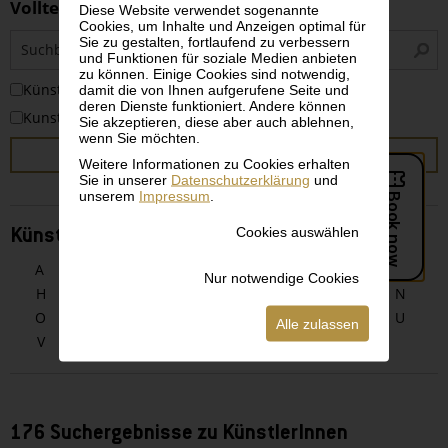
Volltextsuche
Diese Website verwendet sogenannte
Cookies, um Inhalte und Anzeigen optimal für
S
Sie zu gestalten, fortlaufend zu verbessern
i
und Funktionen für soziale Medien anbieten
zu können. Einige Cookies sind notwendig,
KünstlerInnen
damit die von Ihnen aufgerufene Seite und
deren Dienste funktioniert. Andere können
Kunstwerke
Sie akzeptieren, diese aber auch ablehnen,
wenn Sie möchten.
SUCHEN
Weitere Informationen zu Cookies erhalten
Sie in unserer
Datenschutzerklärung
und
unserem
Impressum
.
Cookies auswählen
KünstlerInnen alphabetisch
A
B
C
D
E
F
G
Nur notwendige Cookies
H
I
J
K
L
M
N
O
P
Q
R
S
T
U
Alle zulassen
V
W
X
Y
Z
176 Suchergebnisse zu KünstlerInnen