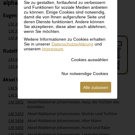
alphabetisch - Buchstabe J
Sie zu gestalten, fortlaufend zu verbessern
und Funktionen für soziale Medien anbieten
zu können. Einige Cookies sind notwendig,
Eugen Jettel
damit die von Ihnen aufgerufene Seite und
deren Dienste funktioniert. Andere können
LM 2097
Eugen Jettel, Krautacker in Barbizon
Sie akzeptieren, diese aber auch ablehnen,
LM 3545
Eugen Jettel, Dorfstraße mit Enten
wenn Sie möchten.
LM 4052
Eugen Jettel, Ententeich
Weitere Informationen zu Cookies erhalten
Sie in unserer
Datenschutzerklärung
und
unserem
Impressum
.
Rudolf Jettmar
LM 4059
Rudolf Jettmar, Wanderer in der Schlucht
Cookies auswählen
LM 4060
Rudolf Jettmar, Felslandschaft
Nur notwendige Cookies
Aksel Waldemar Johannessen
Alle zulassen
LM 5445
Aksel Waldemar Johannessen, Mutter und Tochter
LM 5451
Aksel Waldemar Johannessen, Selbstporträt
LM 5452
Aksel Waldemar Johannessen, Aasa, die Tochter des
Künstlers
LM 5453
Aksel Waldemar Johannessen, Mutter und Tochter
LM 5454
Aksel Waldemar Johannessen, Alter Mann
LM 5455
Aksel Waldemar Johannessen, Hund und Rabe
LM 5456
Aksel Waldemar Johannessen, Lesender Mann