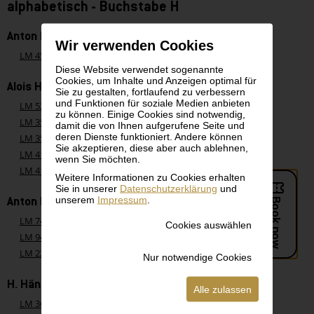
alphabetisch - Buchstabe H
Anton Hanak
Wir verwenden Cookies
LM 4518
Anton Hanak, Brief vom 1. Dezember 1918
Diese Website verwendet sogenannte
Cookies, um Inhalte und Anzeigen optimal für
Alois Hänisch
Sie zu gestalten, fortlaufend zu verbessern
und Funktionen für soziale Medien anbieten
LM 525
Alois Hänisch, Stillleben mit Stockuhr
zu können. Einige Cookies sind notwendig,
LM 3552
Alois Hänisch, Barocker Pavillion
damit die von Ihnen aufgerufene Seite und
deren Dienste funktioniert. Andere können
LM 3596
Alois Hänisch, Schlosspark im Winter
Sie akzeptieren, diese aber auch ablehnen,
LM 4120
Alois Hänisch, Sommerlandschaft
wenn Sie möchten.
LM 4121
Alois Hänisch, Aus Schönbrunn
Weitere Informationen zu Cookies erhalten
Sie in unserer
Datenschutzerklärung
und
unserem
Impressum
.
Anton Hansch
LM 746
Anton Hansch, Baumstudie
Cookies auswählen
LM 947
Anton Hansch, Landschaft mit Brücke
LM 2251
Anton Hansch, Zwei alte Eichen
Nur notwendige Cookies
H. Hänschl
Alle zulassen
LM 3638
H. Hänschl, Stürmischer Abend