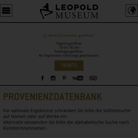
Barrierefreie
Bedienung
der
Webseite
Noch 5,5 Stunden geöffnet.
Täglich geöffnet:
10 bis 18 Uhr
Feiertags geöffnet.
Ab September: Dienstags geschlossen.
Sprachauswahl
TICKETS
Sidebar
PROVENIENZDATENBANK
Für optimale Ergebnisse schränken Sie bitte die Volltextsuche
auf Namen oder auf Werke ein.
Alternativ verwenden Sie bitte die alphabetische Suche nach
KünsterInnennamen.