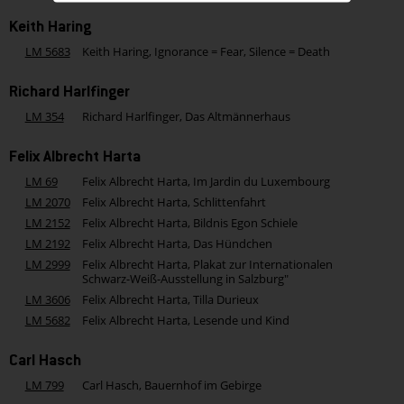
Keith Haring
LM 5683
Keith Haring, Ignorance = Fear, Silence = Death
Richard Harlfinger
LM 354
Richard Harlfinger, Das Altmännerhaus
Felix Albrecht Harta
LM 69
Felix Albrecht Harta, Im Jardin du Luxembourg
LM 2070
Felix Albrecht Harta, Schlittenfahrt
LM 2152
Felix Albrecht Harta, Bildnis Egon Schiele
LM 2192
Felix Albrecht Harta, Das Hündchen
LM 2999
Felix Albrecht Harta, Plakat zur Internationalen
Schwarz-Weiß-Ausstellung in Salzburg"
LM 3606
Felix Albrecht Harta, Tilla Durieux
LM 5682
Felix Albrecht Harta, Lesende und Kind
Carl Hasch
LM 799
Carl Hasch, Bauernhof im Gebirge