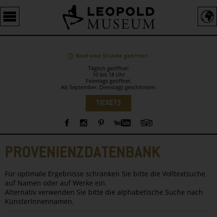
Barrierefreie
Bedienung
der
Webseite
Noch eine Stunde geöffnet.
Täglich geöffnet:
10 bis 18 Uhr
Feiertags geöffnet.
Ab September: Dienstags geschlossen.
Sprachauswahl
TICKETS
Sidebar
PROVENIENZDATENBANK
Für optimale Ergebnisse schränken Sie bitte die Volltextsuche
auf Namen oder auf Werke ein.
Alternativ verwenden Sie bitte die alphabetische Suche nach
KünsterInnennamen.