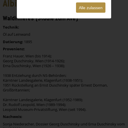
Albin Egger-Lienz
Alle zulassen
Waldinneres (Studie zum Ave)
Technik:
Öl auf Leinwand
Datierung:
1895
Provenienz:
Franz Hauer, Wien (bis 1914);
Georg Duschinsky, Wien (1914-1926);
Erna Duschinsky, Wien (1926 – 1938);
1938 Entziehung durch NS-Behörden;
Kärntner Landesgalerie, Klagenfurt (1938-1951);
1951 Rückstellung an Ernst Duschinsky später Ernest Dorman,
Großbritannien;
Kärntner Landesgalerie, Klagenfurt (1952-1989);
Dr. Rudolf Leopold, Wien (1989-1994);
Leopold Museum-Privatstiftung, Wien (seit 1994).
Nachweis:
Sonja Niederacher, Dossier Georg Duschinsky und Erna Duschinsky vom