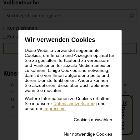
Volltextsuche
S
i
KünstlerInnen
Kunstwerke
Wir verwenden Cookies
SUCHEN
Diese Website verwendet sogenannte
Cookies, um Inhalte und Anzeigen optimal für
Sie zu gestalten, fortlaufend zu verbessern
und Funktionen für soziale Medien anbieten
zu können. Einige Cookies sind notwendig,
KünstlerInnen alphabetisch
damit die von Ihnen aufgerufene Seite und
deren Dienste funktioniert. Andere können
A
B
C
D
E
F
G
Sie akzeptieren, diese aber auch ablehnen,
wenn Sie möchten.
H
I
J
K
L
M
N
Weitere Informationen zu Cookies erhalten
O
P
Q
R
S
T
U
Sie in unserer
Datenschutzerklärung
und
V
W
X
Y
Z
unserem
Impressum
.
Cookies auswählen
Nur notwendige Cookies