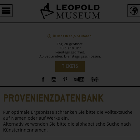
Barrierefreie
Bedienung
der
Webseite
Öffnet in 11,5 Stunden.
Täglich geöffnet:
10 bis 18 Uhr
Feiertags geöffnet.
Ab September: Dienstags geschlossen.
Sprachauswahl
TICKETS
Sidebar
PROVENIENZDATENBANK
Für optimale Ergebnisse schränken Sie bitte die Volltextsuche
auf Namen oder auf Werke ein.
Alternativ verwenden Sie bitte die alphabetische Suche nach
KünsterInnennamen.