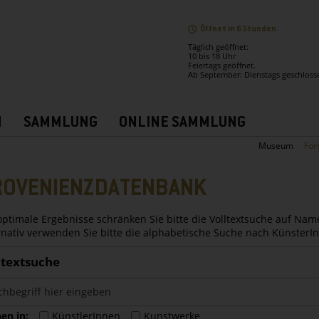
Öffnet in 6 Stunden.
Täglich geöffnet:
10 bis 18 Uhr
Feiertags geöffnet.
Ab September: Dienstags geschloss
N
SAMMLUNG
ONLINE SAMMLUNG
Museum
For
ROVENIENZDATENBANK
optimale Ergebnisse schränken Sie bitte die Volltextsuche auf Nam
rnativ verwenden Sie bitte die alphabetische Suche nach Künster
ltextsuche
en in:
KünstlerInnen
Kunstwerke