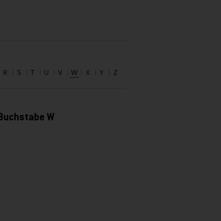
R
S
T
U
V
W
X
Y
Z
 Buchstabe W