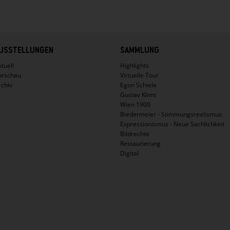
USSTELLUNGEN
SAMMLUNG
tuell
Highlights
orschau
Virtuelle Tour
rchiv
Egon Schiele
Gustav Klimt
Wien 1900
Biedermeier - Stimmungsrealismus
Expressionismus - Neue Sachlichkeit
Bildrechte
Restaurierung
Digital