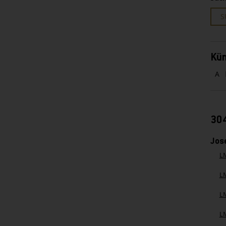
S
Kün
A
304
Jos
L
L
L
L