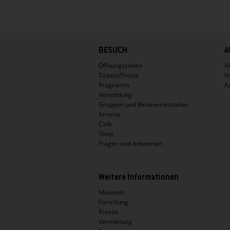
Hauptnavigation
BESUCH
A
Öffnungszeiten
Ak
Tickets/Preise
V
Programm
A
Vermittlung
Gruppen und Reiseveranstalter
Anreise
Café
Shop
Fragen und Antworten
Weitere Informationen
Museum
Forschung
Presse
Vermietung