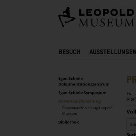
Barrierefreie
Bedienung
der
Webseite
Hauptnavigation
BESUCH
AUSSTELLUNGE
Zusatznavigation!
UNTERNAVIGATION
Sidebar
P
Egon Schiele
Dokumentationszentrum
Egon Schiele Symposium
Für 
Alte
Provenienzforschung
Provenienzforschung Leopold
Vol
Museum
Bibliothek
Such