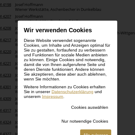
M 4198
Josef Hoffmann
Wiener Werkstätte, Aschenbecher in Dunkelblau
M 4207
Josef Hoffmann
Wiener Werkstätte, Rauchset, 5-teilig
M 4208
Josef Hoffmann
Wir verwenden Cookies
Wiener Werkstätte, Hocker für die Wohnung Stonborough-Wittgenst
M 4217
Josef Hoffmann
Diese Website verwendet sogenannte
Wiener Werkstätte, Kleine Tischlampe
Cookies, um Inhalte und Anzeigen optimal für
Sie zu gestalten, fortlaufend zu verbessern
M 4220
Josef Hoffmann
und Funktionen für soziale Medien anbieten
Wiener Werkstätte, Aufsatz
zu können. Einige Cookies sind notwendig,
M 4221
Josef Hoffmann
damit die von Ihnen aufgerufene Seite und
Wiener Werkstätte, Tischlampe mit Glaseinsatz
deren Dienste funktioniert. Andere können
Sie akzeptieren, diese aber auch ablehnen,
M 4233
Josef Hoffmann
wenn Sie möchten.
Wiener Werkstätte, Glasjardinière in Blau
Weitere Informationen zu Cookies erhalten
M 4301
Josef Hoffmann
Sie in unserer
Datenschutzerklärung
und
Wiener Werkstätte, Blumenübertopf
unserem
Impressum
.
M 4309
Josef Hoffmann
Wiener Werkstätte, Zierkorken aus versilbertem Metall
Cookies auswählen
M 4317
Josef Hoffmann
Wiener Werkstätte, Essig und Öl - Set
Nur notwendige Cookies
M 4324
Josef Hoffmann
Wiener Werkstätte, Silberschälchen mit Lapislazuli
M 4327
Josef Hoffmann
Alle zulassen