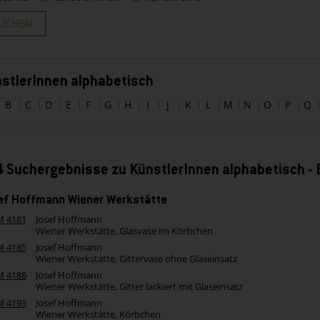
UCHEN
stlerInnen alphabetisch
B
C
D
E
F
G
H
I
J
K
L
M
N
O
P
Q
 Suchergebnisse zu KünstlerInnen alphabetisch -
ef Hoffmann Wiener Werkstätte
M 4181
Josef Hoffmann
Wiener Werkstätte, Glasvase im Körbchen
M 4185
Josef Hoffmann
Wiener Werkstätte, Gittervase ohne Glaseinsatz
M 4186
Josef Hoffmann
Wiener Werkstätte, Gitter lackiert mit Glaseinsatz
M 4193
Josef Hoffmann
Wiener Werkstätte, Körbchen