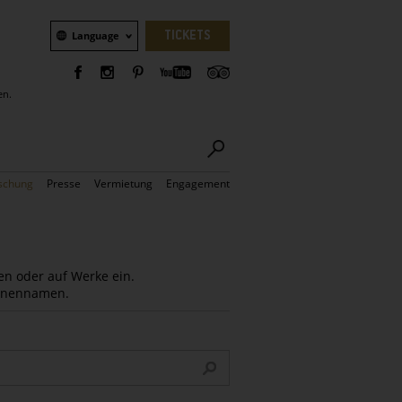
Sprachauswahl
TICKETS
Language
en.
schung
Presse
Vermietung
Engagement
en oder auf Werke ein.
Innennamen.