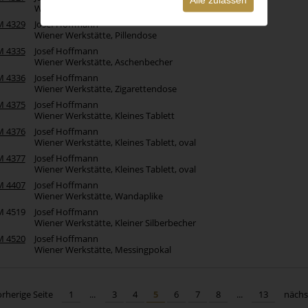
Wiener Werkstätte, Zigarettendose
M 4329
Josef Hoffmann
Wiener Werkstätte, Pillendose
M 4335
Josef Hoffmann
Wiener Werkstätte, Aschenbecher
M 4336
Josef Hoffmann
Wiener Werkstätte, Zigarettendose
M 4375
Josef Hoffmann
Wiener Werkstätte, Kleines Tablett
M 4376
Josef Hoffmann
Wiener Werkstätte, Kleines Tablett, oval
M 4377
Josef Hoffmann
Wiener Werkstätte, Kleines Tablett, oval
M 4407
Josef Hoffmann
Wiener Werkstätte, Wandaplike
M 4519
Josef Hoffmann
Wiener Werkstätte, Kleiner Silberbecher
M 4520
Josef Hoffmann
Wiener Werkstätte, Messingpokal
orherige Seite
1
...
3
4
5
6
7
8
...
13
nächs