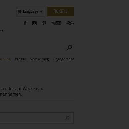
Sprachauswahl
TICKETS
Language
en.
schung
Presse
Vermietung
Engagement
en oder auf Werke ein.
Innennamen.