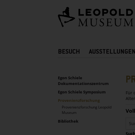
Barrierefreie
Bedienung
der
Webseite
Hauptnavigation
BESUCH
AUSSTELLUNGE
Zusatznavigation!
UNTERNAVIGATION
Sidebar
P
Egon Schiele
Dokumentationszentrum
Egon Schiele Symposium
Für 
Alte
Provenienzforschung
Provenienzforschung Leopold
Vol
Museum
Bibliothek
Such