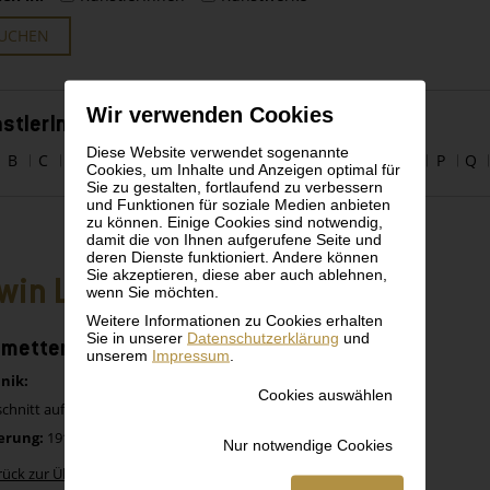
UCHEN
Wir verwenden Cookies
stlerInnen alphabetisch
Diese Website verwendet sogenannte
B
C
D
E
F
G
H
I
J
K
L
M
N
O
P
Q
Cookies, um Inhalte und Anzeigen optimal für
Sie zu gestalten, fortlaufend zu verbessern
und Funktionen für soziale Medien anbieten
zu können. Einige Cookies sind notwendig,
damit die von Ihnen aufgerufene Seite und
deren Dienste funktioniert. Andere können
Sie akzeptieren, diese aber auch ablehnen,
win Lang
wenn Sie möchten.
Weitere Informationen zu Cookies erhalten
Sie in unserer
Datenschutzerklärung
und
metterling
unserem
Impressum
.
nik:
Cookies auswählen
chnitt auf Papier
erung:
1910
Nur notwendige Cookies
rück zur Übersicht