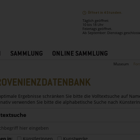
Öffnet in 4 Stunden.
Täglich geöffnet:
10 bis 18 Uhr
Feiertags geöffnet.
Ab September: Dienstags geschloss
N
SAMMLUNG
ONLINE SAMMLUNG
Museum
For
ROVENIENZDATENBANK
optimale Ergebnisse schränken Sie bitte die Volltextsuche auf Nam
rnativ verwenden Sie bitte die alphabetische Suche nach Künster
ltextsuche
en in:
KünstlerInnen
Kunstwerke