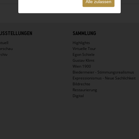
Alle zulassen
USSTELLUNGEN
SAMMLUNG
tuell
Highlights
orschau
Virtuelle Tour
rchiv
Egon Schiele
Gustav Klimt
Wien 1900
Biedermeier - Stimmungsrealismus
Expressionismus - Neue Sachlichkeit
Bildrechte
Restaurierung
Digital