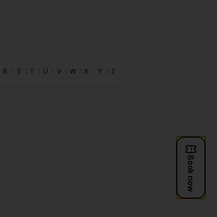
R
S
T
U
V
W
X
Y
Z