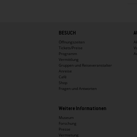
Hauptnavigation
BESUCH
A
Öffnungszeiten
Ak
Tickets/Preise
V
Programm
A
Vermittlung
Gruppen und Reiseveranstalter
Anreise
Café
Shop
Fragen und Antworten
Weitere Informationen
Museum
Forschung
Presse
Vermietung