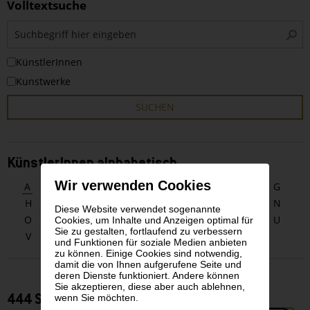
Volltextsuche
S
i
KünstlerInnen
Kunstwerke
SUCHEN
KünstlerInnen alphabetisch
Wir verwenden Cookies
A
B
C
D
E
F
G
H
I
J
K
L
M
N
Diese Website verwendet sogenannte
O
P
Q
R
S
T
U
Cookies, um Inhalte und Anzeigen optimal für
Sie zu gestalten, fortlaufend zu verbessern
V
W
X
Y
Z
und Funktionen für soziale Medien anbieten
zu können. Einige Cookies sind notwendig,
damit die von Ihnen aufgerufene Seite und
deren Dienste funktioniert. Andere können
Sie akzeptieren, diese aber auch ablehnen,
wenn Sie möchten.
444 Suchergebnisse zu KünstlerInnen