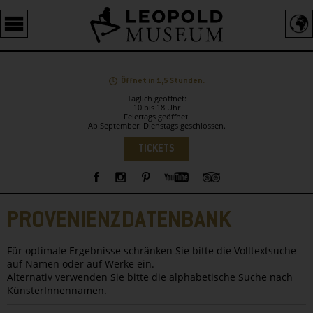
Barrierefreie
Bedienung
der
Webseite
Öffnet in 1,5 Stunden.
Täglich geöffnet:
10 bis 18 Uhr
Feiertags geöffnet.
Ab September: Dienstags geschlossen.
Sprachauswahl
TICKETS
Sidebar
PROVENIENZDATENBANK
Für optimale Ergebnisse schränken Sie bitte die Volltextsuche
auf Namen oder auf Werke ein.
Alternativ verwenden Sie bitte die alphabetische Suche nach
KünsterInnennamen.