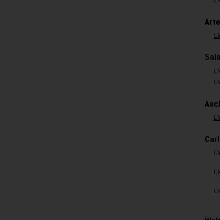
L
Arte
L
Sal
L
L
Asc
L
Car
L
L
L