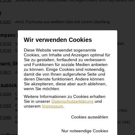
M 5736
Südamerika (von Südbrasilien bis Argentinien), Korb aus einem Gürt
l
M 4261
Artel, Tischvase aus weißem Glas mit rotem Überfang
ampasu (oder Basalampas?) Kongo
Wir verwenden Cookies
M 4742
Salampasu (oder Basalampas?) Kongo, Flecht-Maske mit Bart
Diese Website verwendet sogenannte
M 4743
Salampasu (oder Basalampas?) Kongo, Mukinka-Maske
Cookies, um Inhalte und Anzeigen optimal für
Sie zu gestalten, fortlaufend zu verbessern
hanti, Ghana
und Funktionen für soziale Medien anbieten
zu können. Einige Cookies sind notwendig,
M 4821
Aschanti, Ghana, Häuptlingshocker
damit die von Ihnen aufgerufene Seite und
deren Dienste funktioniert. Andere können
Sie akzeptieren, diese aber auch ablehnen,
l Auböck Werkstätte Carl Auböck
wenn Sie möchten.
M 4204
Carl Auböck
Weitere Informationen zu Cookies erhalten
Werkstätte Carl Auböck, Aschenschale
Sie in unserer
Datenschutzerklärung
und
M 5365
Carl Auböck
unserem
Impressum
.
Werkstätte Carl Auböck, Vase, Modell Nr. 3974, entworfen 1942
Cookies auswählen
M 5366
Carl Auböck
Werkstätte Carl Auböck, Schale, Modell Nr. 4280, entworfen 1942
Nur notwendige Cookies