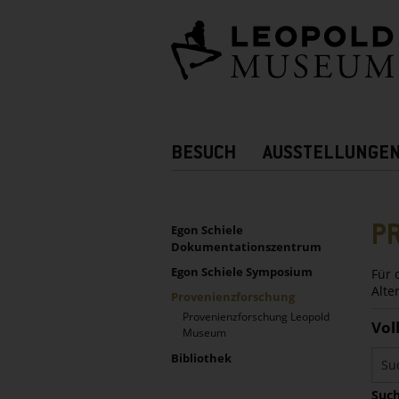
Barrierefreie
Bedienung
der
Webseite
Hauptnavigation
BESUCH
AUSSTELLUNGE
Zusatznavigation!
UNTERNAVIGATION
Sidebar
P
Egon Schiele
Dokumentationszentrum
Egon Schiele Symposium
Für 
Alte
Provenienzforschung
Provenienzforschung Leopold
Vol
Museum
Bibliothek
Such