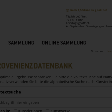
Noch 4,5 Stunden geöffnet.
Täglich geöffnet:
10 bis 18 Uhr
Feiertags geöffnet.
Ab September: Dienstags geschloss
N
SAMMLUNG
ONLINE SAMMLUNG
Museum
For
ROVENIENZDATENBANK
optimale Ergebnisse schränken Sie bitte die Volltextsuche auf Nam
rnativ verwenden Sie bitte die alphabetische Suche nach Künster
ltextsuche
en in:
KünstlerInnen
Kunstwerke