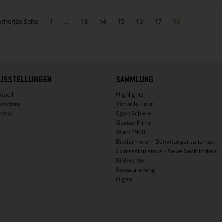
orherige Seite
1
...
13
14
15
16
17
18
USSTELLUNGEN
SAMMLUNG
tuell
Highlights
orschau
Virtuelle Tour
rchiv
Egon Schiele
Gustav Klimt
Wien 1900
Biedermeier - Stimmungsrealismus
Expressionismus - Neue Sachlichkeit
Bildrechte
Restaurierung
Digital