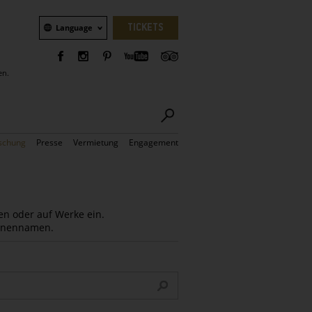
Sprachauswahl
TICKETS
Language
en.
schung
Presse
Vermietung
Engagement
en oder auf Werke ein.
Innennamen.