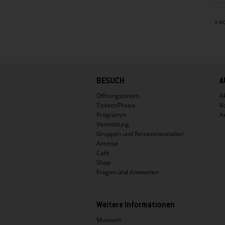
« v
Hauptnavigation
BESUCH
A
Öffnungszeiten
Ak
Tickets/Preise
V
Programm
A
Vermittlung
Gruppen und Reiseveranstalter
Anreise
Café
Shop
Fragen und Antworten
Weitere Informationen
Museum