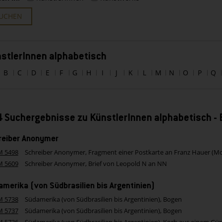
UCHEN
stlerInnen alphabetisch
B
C
D
E
F
G
H
I
J
K
L
M
N
O
P
Q
 Suchergebnisse zu KünstlerInnen alphabetisch -
reiber Anonymer
M 5498
Schreiber Anonymer, Fragment einer Postkarte an Franz Hauer (Mo
M 5609
Schreiber Anonymer, Brief von Leopold N an NN
merika (von Südbrasilien bis Argentinien)
M 5738
Südamerika (von Südbrasilien bis Argentinien), Bogen
M 5737
Südamerika (von Südbrasilien bis Argentinien), Bogen