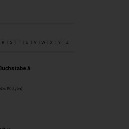
R
S
T
U
V
W
X
Y
Z
 Buchstabe A
tiv: Pöstyén)