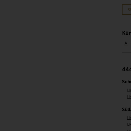
S
Kün
A
444
Sch
L
L
Süda
L
L