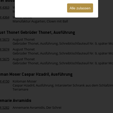
ter Bosse Manufaktur Augarten
M 4363
Walter Bosse
Alle zulassen
Manufaktur Augarten, Clown mit Ball
M 4364
Walter Bosse
Manufaktur Augarten, Clown mit Ball
ust Thonet Gebrüder Thonet, Ausführung
M 5673
August Thonet
Gebrüder Thonet, Ausführung, Schreibtischfauteuil Nr. 9, später M
M 5674
August Thonet
Gebrüder Thonet, Ausführung, Schreibtischfauteuil Nr. 9, später M
M 5675
August Thonet
Gebrüder Thonet, Ausführung, Schreibtischfauteuil Nr. 9, später M
oman Moser Caspar Hzadril, Ausführung
M 4150
Koloman Moser
Caspar Hzadril, Ausführung, Intarsierter Schrank aus dem Schlafz
Terramare
emarie Avramidis
M 5282
Annemarie Avramidis, Der Schrei