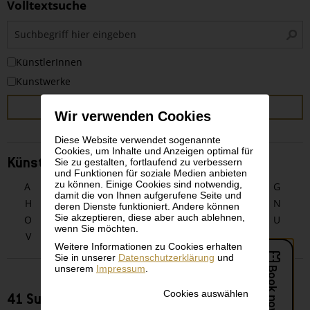
Volltextsuche
S
i
KünstlerInnen
Kunstwerke
SUCHEN
Wir verwenden Cookies
Diese Website verwendet sogenannte
Cookies, um Inhalte und Anzeigen optimal für
Sie zu gestalten, fortlaufend zu verbessern
KünstlerInnen alphabetisch
und Funktionen für soziale Medien anbieten
zu können. Einige Cookies sind notwendig,
A
B
C
D
E
F
G
damit die von Ihnen aufgerufene Seite und
H
I
J
K
L
M
N
deren Dienste funktioniert. Andere können
Sie akzeptieren, diese aber auch ablehnen,
O
P
Q
R
S
T
U
wenn Sie möchten.
V
W
X
Y
Z
Weitere Informationen zu Cookies erhalten
Sie in unserer
Datenschutzerklärung
und
unserem
Impressum
.
Cookies auswählen
41 Suchergebnisse zu KünstlerInnen