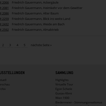
M 2066
Friedrich Gauermann, Ackergäule
M 2081
Friedrich Gauermann, Heimkehr vor dem Gewitter
M 2086
Friedrich Gauermann, Alter Baum
M 2259
Friedrich Gauermann, Blick ins weite Land
M 2432
Friedrich Gauermann, Weide am Bach
M 2592
Friedrich Gauermann, Almabtrieb
2
3
4
5
nächste Seite »
USSTELLUNGEN
SAMMLUNG
tuell
Highlights
orschau
Virtuelle Tour
rchiv
Egon Schiele
Gustav Klimt
Wien 1900
Biedermeier - Stimmungsrealismus