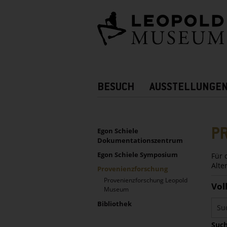
Barrierefreie
Bedienung
der
Webseite
Hauptnavigation
BESUCH
AUSSTELLUNGE
Zusatznavigation!
UNTERNAVIGATION
Sidebar
P
Egon Schiele
Dokumentationszentrum
Egon Schiele Symposium
Für 
Alte
Provenienzforschung
Provenienzforschung Leopold
Vol
Museum
Bibliothek
Such