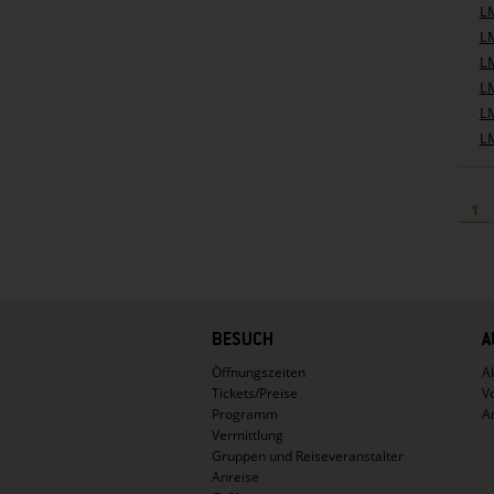
L
L
L
L
L
L
1
Hauptnavigation
BESUCH
A
Öffnungszeiten
Ak
Tickets/Preise
V
Programm
A
Vermittlung
Gruppen und Reiseveranstalter
Anreise