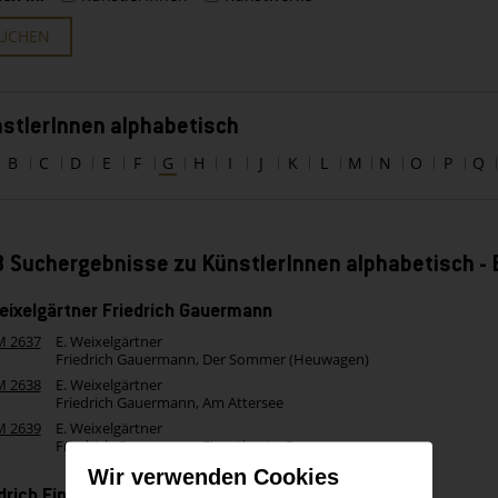
UCHEN
stlerInnen alphabetisch
B
C
D
E
F
G
H
I
J
K
L
M
N
O
P
Q
 Suchergebnisse zu KünstlerInnen alphabetisch -
eixelgärtner Friedrich Gauermann
M 2637
E. Weixelgärtner
Friedrich Gauermann, Der Sommer (Heuwagen)
M 2638
E. Weixelgärtner
Friedrich Gauermann, Am Attersee
M 2639
E. Weixelgärtner
Friedrich Gauermann, Eine Alpe im Regen
Wir verwenden Cookies
drich Fink Friedrich Gauermann