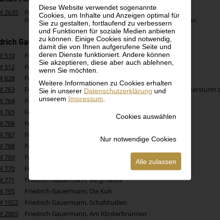
Diese Website verwendet sogenannte
M 2635
Friedrich Fink
Cookies, um Inhalte und Anzeigen optimal für
Friedrich Gauermann, Porträt des Vaters Jakob Gauermann
Sie zu gestalten, fortlaufend zu verbessern
und Funktionen für soziale Medien anbieten
zu können. Einige Cookies sind notwendig,
edrich Gauermann
damit die von Ihnen aufgerufene Seite und
deren Dienste funktioniert. Andere können
M 510
Friedrich Gauermann, Landschaft mit Bauernhaus
Sie akzeptieren, diese aber auch ablehnen,
M 512
Friedrich Gauermann, Felsmotiv
wenn Sie möchten.
M 628
Friedrich Gauermann, Auf der Alm (Studie)
Weitere Informationen zu Cookies erhalten
M 763
Friedrich Gauermann, Studie zu Ein Kornwagen bei Gewittersturm a
Sie in unserer
Datenschutzerklärung
und
unserem
Impressum
.
M 764
Friedrich Gauermann, Junger Mann mit Pfeife
M 765
Friedrich Gauermann, Pfeifenrauchender Knabe
Cookies auswählen
M 766
Friedrich Gauermann, Weideszene
M 767
Friedrich Gauermann, Kühe am Bachufer
Nur notwendige Cookies
M 768
Friedrich Gauermann, Luchs im Wald
M 769
Friedrich Gauermann, Felsenstudie
Alle zulassen
M 770
Friedrich Gauermann, Weißes Rind
M 771
Friedrich Gauermann, Bergmassiv
M 795
Friedrich Gauermann, Die Kuh
M 1922
Friedrich Gauermann, Schafstudien
M 2065
Friedrich Gauermann, Am Klosterbrunnen