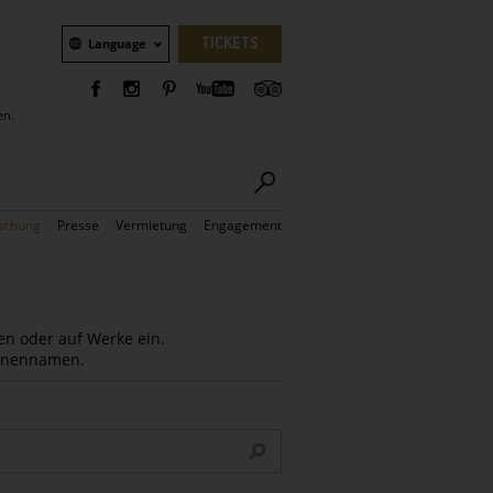
Sprachauswahl
TICKETS
Language
en.
schung
Presse
Vermietung
Engagement
en oder auf Werke ein.
Innennamen.