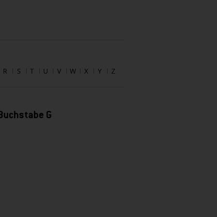
R
S
T
U
V
W
X
Y
Z
 Buchstabe G