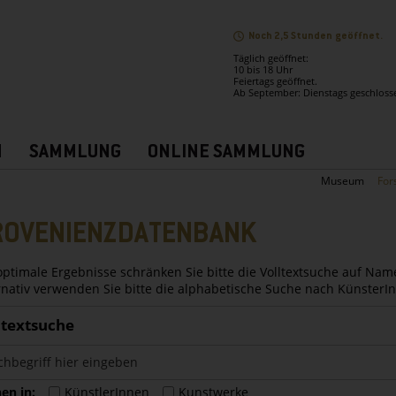
Noch 2,5 Stunden geöffnet.
Täglich geöffnet:
10 bis 18 Uhr
Feiertags geöffnet.
Ab September: Dienstags geschloss
N
SAMMLUNG
ONLINE SAMMLUNG
Museum
For
ROVENIENZDATENBANK
optimale Ergebnisse schränken Sie bitte die Volltextsuche auf Nam
rnativ verwenden Sie bitte die alphabetische Suche nach Künster
ltextsuche
en in:
KünstlerInnen
Kunstwerke