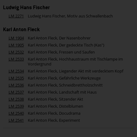
Ludwig Hans Fischer
LM 2271
Ludwig Hans Fischer, Motiv aus Schwallenbach
Karl Anton Fleck
LM 1904
Karl Anton Fleck, Der Nasenbohrer
LM 1905
Karl Anton Fleck, Der gedeckte Tisch (Kas")
LM 2532
Karl Anton Fleck, Fressen und Saufen
LM 2533
Karl Anton Fleck, Hochhaustraum mit Tischlampe im
Vordergrund
LM 2534
Karl Anton Fleck, Liegender Akt mit verdecktem Kopf
LM 2535
Karl Anton Fleck, Gefährliche Werkzeuge
LM 2536
Karl Anton Fleck, Schneidbrettholzschnitt
LM 2537
Karl Anton Fleck, Landschaft mit Haus
LM 2538
Karl Anton Fleck, Sitzender Akt
LM 2539
Karl Anton Fleck, Distelblumen
LM 2540
Karl Anton Fleck, Docudrama
LM 2541
Karl Anton Fleck, Experiment