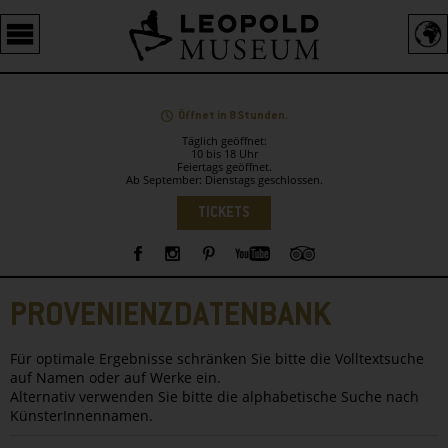
Barrierefreie
Bedienung
der
Webseite
Öffnet in 8 Stunden.
Täglich geöffnet:
10 bis 18 Uhr
Feiertags geöffnet.
Ab September: Dienstags geschlossen.
Sprachauswahl
TICKETS
Sidebar
PROVENIENZDATENBANK
Für optimale Ergebnisse schränken Sie bitte die Volltextsuche
auf Namen oder auf Werke ein.
Alternativ verwenden Sie bitte die alphabetische Suche nach
KünsterInnennamen.