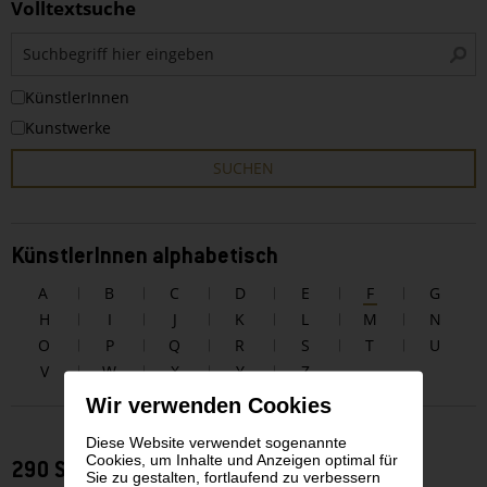
Volltextsuche
S
i
KünstlerInnen
Kunstwerke
SUCHEN
KünstlerInnen alphabetisch
A
B
C
D
E
F
G
H
I
J
K
L
M
N
O
P
Q
R
S
T
U
V
W
X
Y
Z
Wir verwenden Cookies
Diese Website verwendet sogenannte
Cookies, um Inhalte und Anzeigen optimal für
290 Suchergebnisse zu KünstlerInnen
Sie zu gestalten, fortlaufend zu verbessern