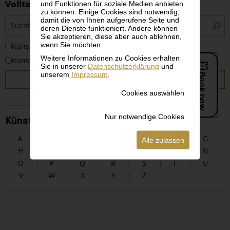
Volltextsuche
und Funktionen für soziale Medien anbieten
zu können. Einige Cookies sind notwendig,
S
damit die von Ihnen aufgerufene Seite und
deren Dienste funktioniert. Andere können
i
Sie akzeptieren, diese aber auch ablehnen,
wenn Sie möchten.
KünstlerInnen
Weitere Informationen zu Cookies erhalten
Kunstwerke
Sie in unserer
Datenschutzerklärung
und
unserem
Impressum
.
SUCHEN
Cookies auswählen
Nur notwendige Cookies
KünstlerInnen alphabetisch
A
B
C
D
E
F
G
Alle zulassen
H
I
J
K
L
M
N
O
P
Q
R
S
T
U
V
W
X
Y
Z