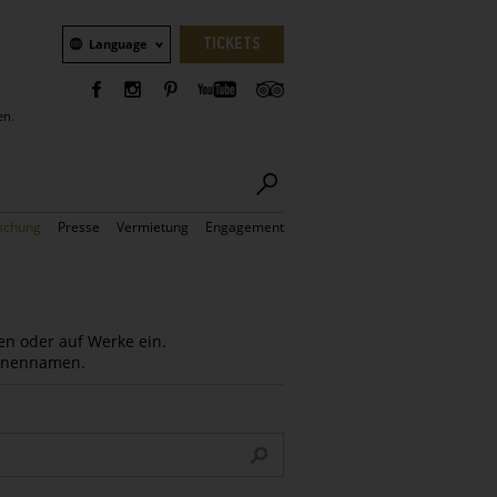
Sprachauswahl
TICKETS
Language
en.
schung
Presse
Vermietung
Engagement
en oder auf Werke ein.
Innennamen.