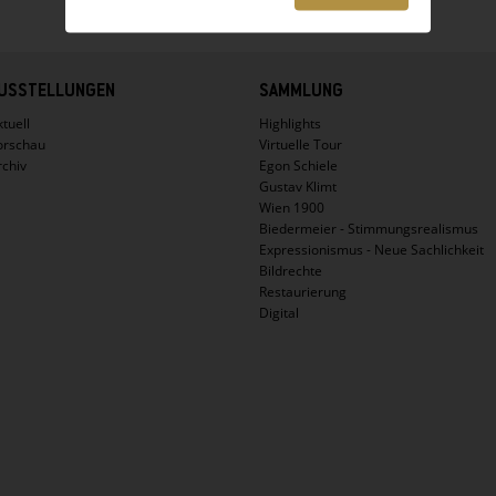
USSTELLUNGEN
SAMMLUNG
tuell
Highlights
orschau
Virtuelle Tour
rchiv
Egon Schiele
Gustav Klimt
Wien 1900
Biedermeier - Stimmungsrealismus
Expressionismus - Neue Sachlichkeit
Bildrechte
Restaurierung
Digital