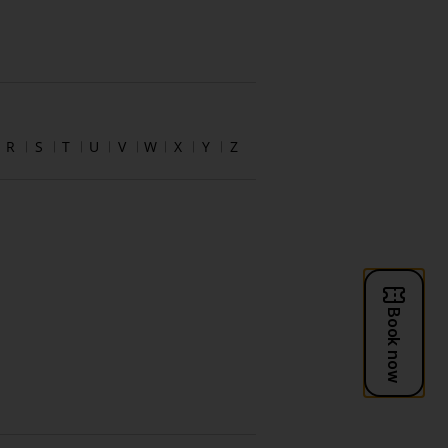
R
S
T
U
V
W
X
Y
Z