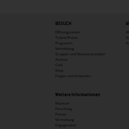
Hauptnavigation
BESUCH
A
Öffnungszeiten
Ak
Tickets/Preise
V
Programm
A
Vermittlung
Gruppen und Reiseveranstalter
Anreise
Café
Shop
Fragen und Antworten
Weitere Informationen
Museum
Forschung
Presse
Vermietung
Engagement