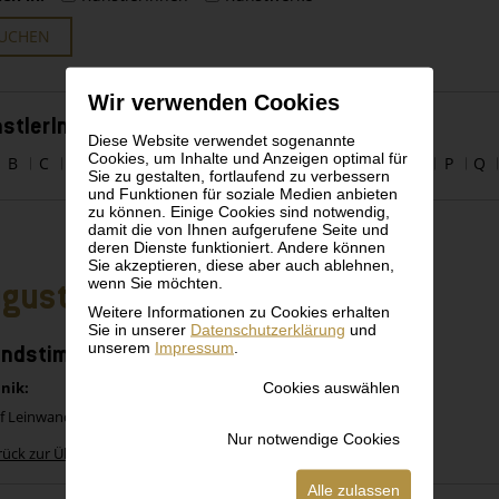
UCHEN
Wir verwenden Cookies
stlerInnen alphabetisch
Diese Website verwendet sogenannte
Cookies, um Inhalte und Anzeigen optimal für
B
C
D
E
F
G
H
I
J
K
L
M
N
O
P
Q
Sie zu gestalten, fortlaufend zu verbessern
und Funktionen für soziale Medien anbieten
zu können. Einige Cookies sind notwendig,
damit die von Ihnen aufgerufene Seite und
deren Dienste funktioniert. Andere können
Sie akzeptieren, diese aber auch ablehnen,
wenn Sie möchten.
gust Schaeffer Von Wienwald
Weitere Informationen zu Cookies erhalten
Sie in unserer
Datenschutzerklärung
und
unserem
Impressum
.
endstimmung
Cookies auswählen
nik:
uf Leinwand
Nur notwendige Cookies
rück zur Übersicht
Alle zulassen