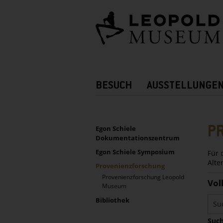
Barrierefreie
Bedienung
der
Webseite
Hauptnavigation
BESUCH
AUSSTELLUNGE
Zusatznavigation!
UNTERNAVIGATION
Sidebar
P
Egon Schiele
Dokumentationszentrum
Egon Schiele Symposium
Für 
Alte
Provenienzforschung
Provenienzforschung Leopold
Vol
Museum
Bibliothek
Such