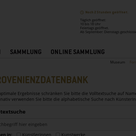
Noch 2 Stunden geöffnet.
Täglich geöffnet:
10 bis 18 Uhr
Feiertags geöffnet.
Ab September: Dienstags geschloss
N
SAMMLUNG
ONLINE SAMMLUNG
Museum
For
ROVENIENZDATENBANK
optimale Ergebnisse schränken Sie bitte die Volltextsuche auf Nam
rnativ verwenden Sie bitte die alphabetische Suche nach Künster
ltextsuche
en in:
KünstlerInnen
Kunstwerke