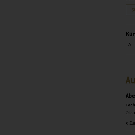
S
Kün
A
Au
Ab
Tech
Öl a
Zu