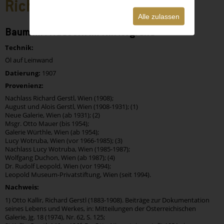
Richard Gerstl
Alle zulassen
Baum mit Häusern im Hintergrund
Technik:
Öl auf Leinwand
Datierung:
1907
Provenienz:
Nachlass Richard Gerstl, Wien (1908);
August und Alois Gerstl, Wien (1908-1931); (1)
Neue Galerie, Wien (ab 1931); (2)
Msgr. Otto Mauer (bis 1954);
Galerie Würthle, Wien (ab 1954);
Lucy Wotruba, Wien (vor 1966-1985); (3)
Nachlass Lucy Wotruba, Wien (1985-1987);
Wolfgang Duchon, Wien (ab 1987); (4)
Dr. Rudolf Leopold, Wien (vor 1994);
Leopold Museum-Privatstiftung, Wien (seit 1994).
Nachweis:
1) Otto Kallir, Richard Gerstl (1883-1908). Beiträge zur Dokumentation
seines Lebens und Werkes, in: Mitteilungen der Österreichischen
Galerie, Jg. 18 (1974), Nr. 62, S. 125;