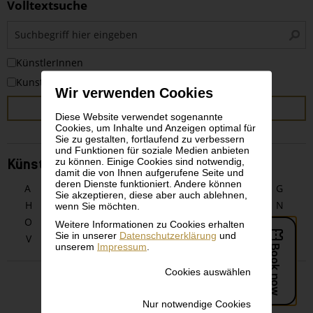
Volltextsuche
S
i
KünstlerInnen
Kunstwerke
Wir verwenden Cookies
SUCHEN
Diese Website verwendet sogenannte
Cookies, um Inhalte und Anzeigen optimal für
Sie zu gestalten, fortlaufend zu verbessern
und Funktionen für soziale Medien anbieten
zu können. Einige Cookies sind notwendig,
KünstlerInnen alphabetisch
damit die von Ihnen aufgerufene Seite und
deren Dienste funktioniert. Andere können
A
B
C
D
E
F
G
Sie akzeptieren, diese aber auch ablehnen,
H
I
J
K
L
M
N
wenn Sie möchten.
O
P
Q
R
S
T
U
Weitere Informationen zu Cookies erhalten
Sie in unserer
Datenschutzerklärung
und
V
W
X
Y
Z
unserem
Impressum
.
Cookies auswählen
Nur notwendige Cookies