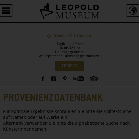
Barrierefreie
Bedienung
der
Webseite
Öffnet in 12,5 Stunden.
Täglich geöffnet:
10 bis 18 Uhr
Feiertags geöffnet.
Ab September: Dienstags geschlossen.
Sprachauswahl
TICKETS
Sidebar
PROVENIENZDATENBANK
Für optimale Ergebnisse schränken Sie bitte die Volltextsuche
auf Namen oder auf Werke ein.
Alternativ verwenden Sie bitte die alphabetische Suche nach
KünsterInnennamen.