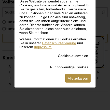
Volltextsuche
Diese Website verwendet sogenannte
Cookies, um Inhalte und Anzeigen optimal für
Sie zu gestalten, fortlaufend zu verbessern
S
und Funktionen für soziale Medien anbieten
i
zu können. Einige Cookies sind notwendig,
damit die von Ihnen aufgerufene Seite und
KünstlerInnen
deren Dienste funktioniert. Andere können
Kunstwerke
Sie akzeptieren, diese aber auch ablehnen,
wenn Sie möchten.
SUCHEN
Weitere Informationen zu Cookies erhalten
Sie in unserer
Datenschutzerklärung
und
unserem
Impressum
.
Cookies auswählen
KünstlerInnen alphabetisch
A
B
C
D
E
F
G
Nur notwendige Cookies
H
I
J
K
L
M
N
O
P
Q
R
S
T
U
Alle zulassen
V
W
X
Y
Z