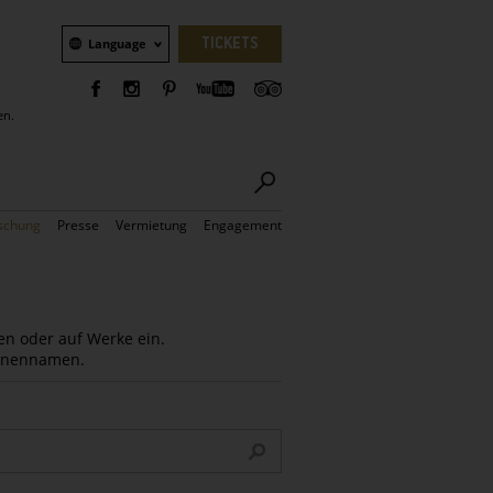
Sprachauswahl
TICKETS
Language
en.
schung
Presse
Vermietung
Engagement
en oder auf Werke ein.
Innennamen.