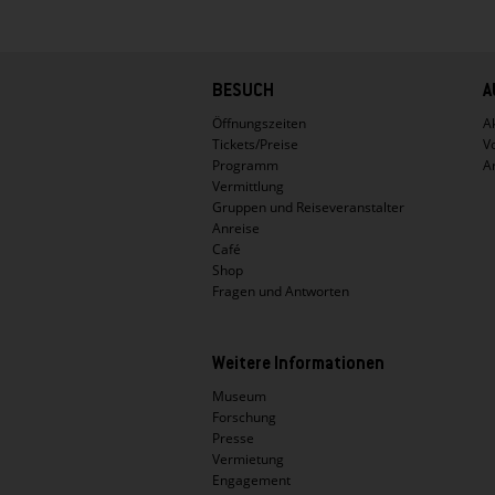
Hauptnavigation
BESUCH
A
Öffnungszeiten
Ak
Tickets/Preise
V
Programm
A
Vermittlung
Gruppen und Reiseveranstalter
Anreise
Café
Shop
Fragen und Antworten
Weitere Informationen
Museum
Forschung
Presse
Vermietung
Engagement