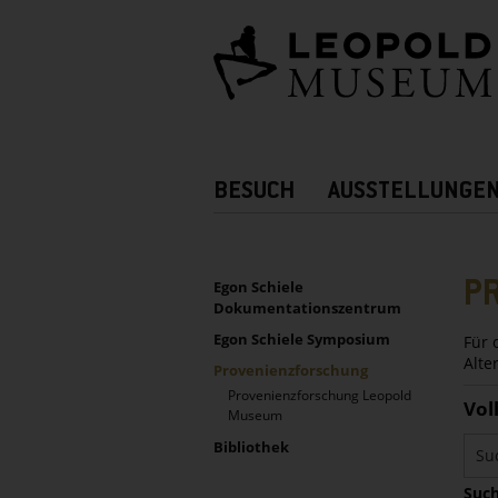
Barrierefreie
Bedienung
der
Webseite
Hauptnavigation
BESUCH
AUSSTELLUNGE
Zusatznavigation!
UNTERNAVIGATION
Sidebar
P
Egon Schiele
Dokumentationszentrum
Egon Schiele Symposium
Für 
Alte
Provenienzforschung
Provenienzforschung Leopold
Vol
Museum
Bibliothek
Such