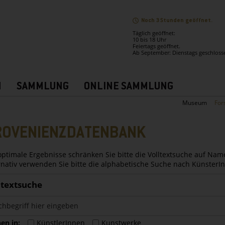
Noch 3 Stunden geöffnet.
Täglich geöffnet:
10 bis 18 Uhr
Feiertags geöffnet.
Ab September: Dienstags geschloss
N
SAMMLUNG
ONLINE SAMMLUNG
Museum
For
ROVENIENZDATENBANK
optimale Ergebnisse schränken Sie bitte die Volltextsuche auf Nam
rnativ verwenden Sie bitte die alphabetische Suche nach Künster
ltextsuche
en in:
KünstlerInnen
Kunstwerke