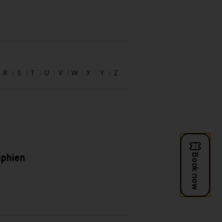
R
S
T
U
V
W
X
Y
Z
aphien