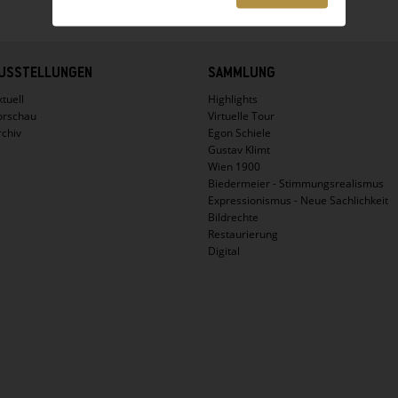
USSTELLUNGEN
SAMMLUNG
tuell
Highlights
orschau
Virtuelle Tour
rchiv
Egon Schiele
Gustav Klimt
Wien 1900
Biedermeier - Stimmungsrealismus
Expressionismus - Neue Sachlichkeit
Bildrechte
Restaurierung
Digital