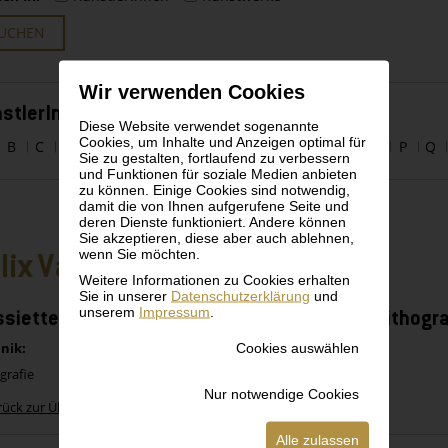
UCHEN
Wir verwenden Cookies
stlerInnen alphabetisch
Diese Website verwendet sogenannte
Cookies, um Inhalte und Anzeigen optimal für
B
C
D
E
F
G
H
I
J
K
L
M
N
O
P
Q
Sie zu gestalten, fortlaufend zu verbessern
und Funktionen für soziale Medien anbieten
zu können. Einige Cookies sind notwendig,
damit die von Ihnen aufgerufene Seite und
deren Dienste funktioniert. Andere können
Sie akzeptieren, diese aber auch ablehnen,
wenn Sie möchten.
lix Vallotton
Weitere Informationen zu Cookies erhalten
Sie in unserer
Datenschutzerklärung
und
unserem
Impressum
.
ssiette au Beurre vom 1. März 1902 mit 23 Lithogr
Cookies auswählen
nik:
grafie
Nur notwendige Cookies
rück zur Übersicht
Alle zulassen