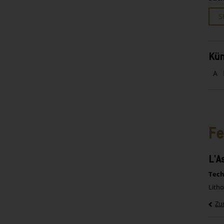
S
Kün
A
Fe
L'A
Tech
Litho
Zu