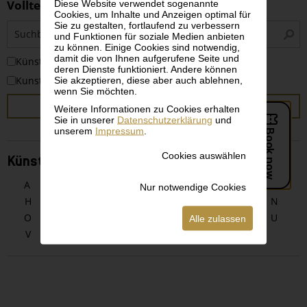
Volltextsuche
Diese Website verwendet sogenannte
Cookies, um Inhalte und Anzeigen optimal für
Sie zu gestalten, fortlaufend zu verbessern
S
und Funktionen für soziale Medien anbieten
i
zu können. Einige Cookies sind notwendig,
damit die von Ihnen aufgerufene Seite und
KünstlerInnen
deren Dienste funktioniert. Andere können
Kunstwerke
Sie akzeptieren, diese aber auch ablehnen,
wenn Sie möchten.
SUCHEN
Weitere Informationen zu Cookies erhalten
Sie in unserer
Datenschutzerklärung
und
unserem
Impressum
.
Cookies auswählen
KünstlerInnen alphabetisch
A
B
C
D
E
F
G
Nur notwendige Cookies
H
I
J
K
L
M
N
O
P
Q
R
S
T
U
Alle zulassen
V
W
X
Y
Z