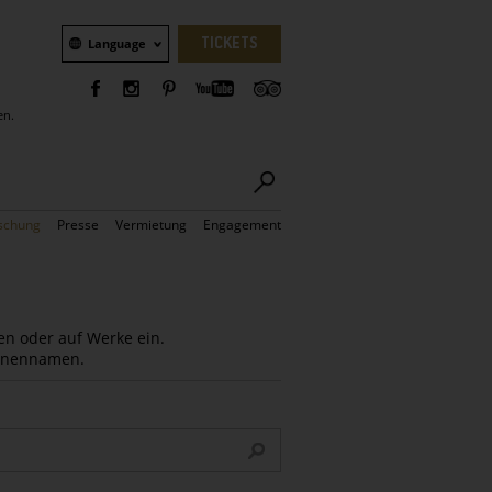
Sprachauswahl
TICKETS
Language
en.
schung
Presse
Vermietung
Engagement
en oder auf Werke ein.
Innennamen.