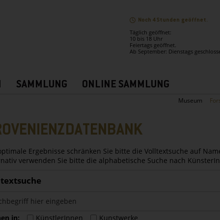
Noch 4 Stunden geöffnet.
Täglich geöffnet:
10 bis 18 Uhr
Feiertags geöffnet.
Ab September: Dienstags geschloss
N
SAMMLUNG
ONLINE SAMMLUNG
Museum
For
ROVENIENZDATENBANK
optimale Ergebnisse schränken Sie bitte die Volltextsuche auf Nam
rnativ verwenden Sie bitte die alphabetische Suche nach Künster
ltextsuche
en in:
KünstlerInnen
Kunstwerke