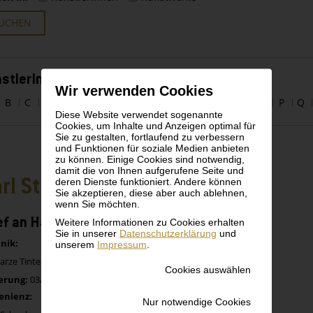
UCHEN
stlerInnen alphabetisch
Wir verwenden Cookies
B
C
D
E
F
G
H
I
J
K
L
M
N
O
P
Q
Diese Website verwendet sogenannte
Cookies, um Inhalte und Anzeigen optimal für
Sie zu gestalten, fortlaufend zu verbessern
und Funktionen für soziale Medien anbieten
zu können. Einige Cookies sind notwendig,
damit die von Ihnen aufgerufene Seite und
rl Sterrer
deren Dienste funktioniert. Andere können
Sie akzeptieren, diese aber auch ablehnen,
wenn Sie möchten.
ef an Hauer
Weitere Informationen zu Cookies erhalten
Sie in unserer
Datenschutzerklärung
und
nik:
unserem
Impressum
.
rze Tinte auf Papier
Cookies auswählen
erung:
03/04/13
enienz:
Nur notwendige Cookies