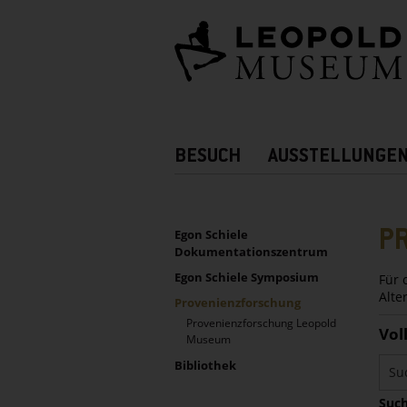
Barrierefreie
Bedienung
der
Webseite
Hauptnavigation
BESUCH
AUSSTELLUNGE
Zusatznavigation!
UNTERNAVIGATION
Sidebar
P
Egon Schiele
Dokumentationszentrum
Egon Schiele Symposium
Für 
Alte
Provenienzforschung
Provenienzforschung Leopold
Vol
Museum
Bibliothek
Such