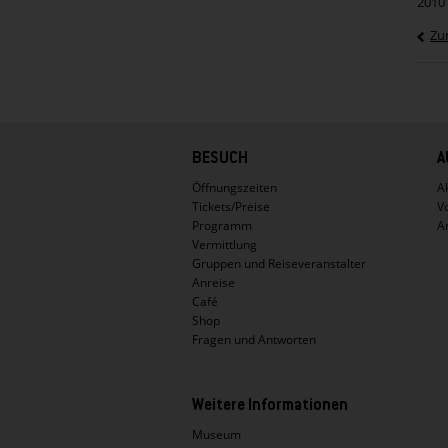
2010
Zu
Hauptnavigation
BESUCH
A
Öffnungszeiten
Ak
Tickets/Preise
V
Programm
A
Vermittlung
Gruppen und Reiseveranstalter
Anreise
Café
Shop
Fragen und Antworten
Weitere Informationen
Museum