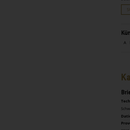
S
Kün
A
Ka
Bri
Tech
Schwa
Dati
Prov