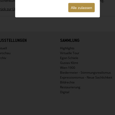
 Schenkung von Christa Hauer, 2010 Leopold Museum Privatstiftung.
Alle zulassen
rück zur Übersicht
USSTELLUNGEN
SAMMLUNG
tuell
Highlights
orschau
Virtuelle Tour
rchiv
Egon Schiele
Gustav Klimt
Wien 1900
Biedermeier - Stimmungsrealismus
Expressionismus - Neue Sachlichkeit
Bildrechte
Restaurierung
Digital