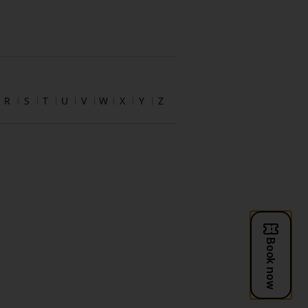
R
S
T
U
V
W
X
Y
Z