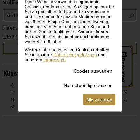
Volltextsuche
Diese Website verwendet sogenannte
Cookies, um Inhalte und Anzeigen optimal für
Sie zu gestalten, fortlaufend zu verbessern
S
und Funktionen für soziale Medien anbieten
i
zu können. Einige Cookies sind notwendig,
damit die von Ihnen aufgerufene Seite und
KünstlerInnen
deren Dienste funktioniert. Andere können
Kunstwerke
Sie akzeptieren, diese aber auch ablehnen,
wenn Sie möchten.
SUCHEN
Weitere Informationen zu Cookies erhalten
Sie in unserer
Datenschutzerklärung
und
unserem
Impressum
.
Cookies auswählen
KünstlerInnen alphabetisch
A
B
C
D
E
F
G
Nur notwendige Cookies
H
I
J
K
L
M
N
O
P
Q
R
S
T
U
Alle zulassen
V
W
X
Y
Z