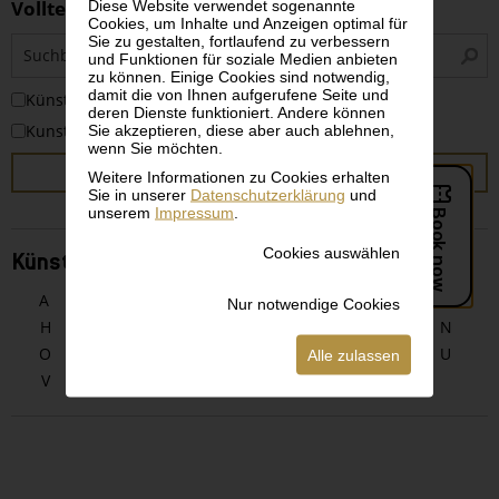
Volltextsuche
Diese Website verwendet sogenannte
Cookies, um Inhalte und Anzeigen optimal für
Sie zu gestalten, fortlaufend zu verbessern
S
und Funktionen für soziale Medien anbieten
i
zu können. Einige Cookies sind notwendig,
damit die von Ihnen aufgerufene Seite und
KünstlerInnen
deren Dienste funktioniert. Andere können
Kunstwerke
Sie akzeptieren, diese aber auch ablehnen,
wenn Sie möchten.
SUCHEN
Weitere Informationen zu Cookies erhalten
Sie in unserer
Datenschutzerklärung
und
unserem
Impressum
.
Cookies auswählen
KünstlerInnen alphabetisch
A
B
C
D
E
F
G
Nur notwendige Cookies
H
I
J
K
L
M
N
O
P
Q
R
S
T
U
Alle zulassen
V
W
X
Y
Z