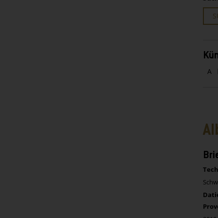
S
Kün
A
Al
Bri
Tech
Schwa
Dati
Prov