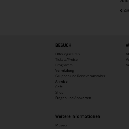
2010
Zu
Hauptnavigation
BESUCH
A
Öffnungszeiten
Ak
Tickets/Preise
V
Programm
A
Vermittlung
Gruppen und Reiseveranstalter
Anreise
Café
Shop
Fragen und Antworten
Weitere Informationen
Museum