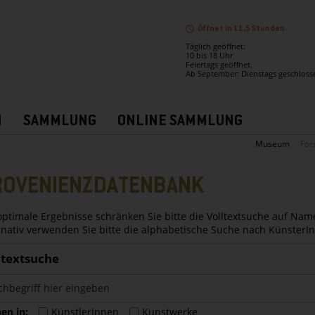
Öffnet in 11,5 Stunden.
Täglich geöffnet:
10 bis 18 Uhr
Feiertags geöffnet.
Ab September: Dienstags geschloss
N
SAMMLUNG
ONLINE SAMMLUNG
Museum
For
ROVENIENZDATENBANK
optimale Ergebnisse schränken Sie bitte die Volltextsuche auf Nam
rnativ verwenden Sie bitte die alphabetische Suche nach Künster
ltextsuche
en in:
KünstlerInnen
Kunstwerke