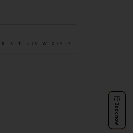
R
S
T
U
V
W
X
Y
Z