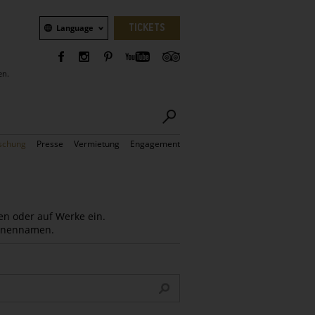
Sprachauswahl
TICKETS
Language
en.
schung
Presse
Vermietung
Engagement
en oder auf Werke ein.
Innennamen.