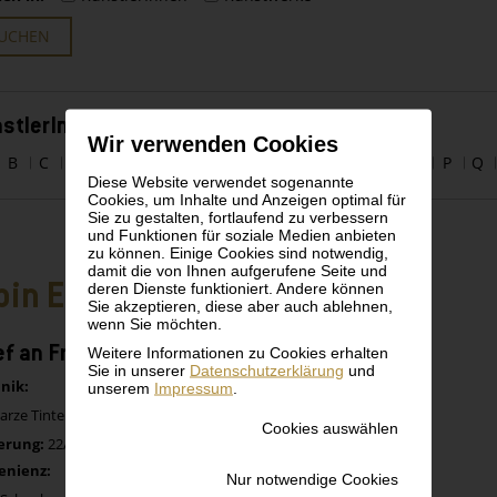
UCHEN
stlerInnen alphabetisch
Wir verwenden Cookies
B
C
D
E
F
G
H
I
J
K
L
M
N
O
P
Q
Diese Website verwendet sogenannte
Cookies, um Inhalte und Anzeigen optimal für
Sie zu gestalten, fortlaufend zu verbessern
und Funktionen für soziale Medien anbieten
zu können. Einige Cookies sind notwendig,
damit die von Ihnen aufgerufene Seite und
bin Egger-Lienz
deren Dienste funktioniert. Andere können
Sie akzeptieren, diese aber auch ablehnen,
wenn Sie möchten.
ef an Franz Hauer
Weitere Informationen zu Cookies erhalten
Sie in unserer
Datenschutzerklärung
und
nik:
unserem
Impressum
.
rze Tinte auf Papier
Cookies auswählen
erung:
22/12/12
enienz:
Nur notwendige Cookies