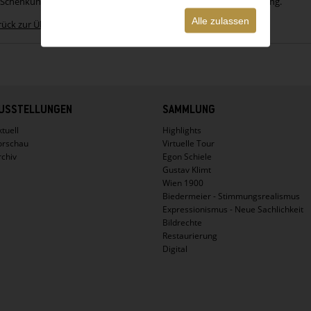
 Schenkung von Christa Hauer, 2010 Leopold Museum Privatstiftung.
Alle zulassen
rück zur Übersicht
USSTELLUNGEN
SAMMLUNG
tuell
Highlights
orschau
Virtuelle Tour
rchiv
Egon Schiele
Gustav Klimt
Wien 1900
Biedermeier - Stimmungsrealismus
Expressionismus - Neue Sachlichkeit
Bildrechte
Restaurierung
Digital