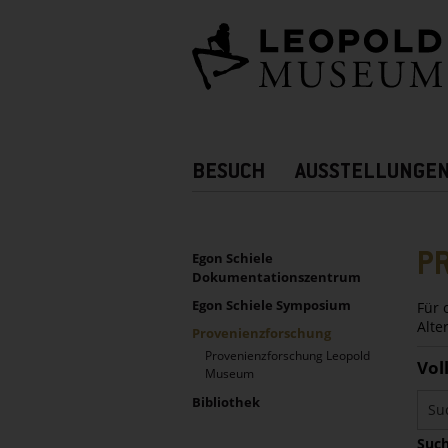
Barrierefreie
Bedienung
der
Webseite
Hauptnavigation
BESUCH
AUSSTELLUNGE
Zusatznavigation!
UNTERNAVIGATION
Sidebar
P
Egon Schiele
Dokumentationszentrum
Egon Schiele Symposium
Für 
Alte
Provenienzforschung
Provenienzforschung Leopold
Vol
Museum
Bibliothek
Such