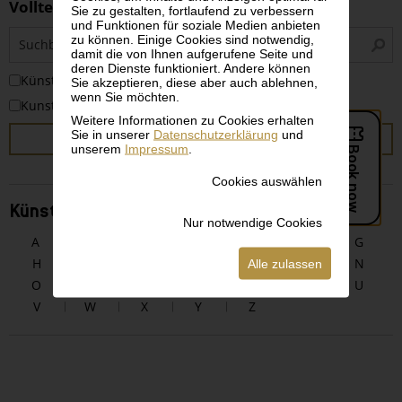
Volltextsuche
Sie zu gestalten, fortlaufend zu verbessern
und Funktionen für soziale Medien anbieten
S
zu können. Einige Cookies sind notwendig,
i
damit die von Ihnen aufgerufene Seite und
deren Dienste funktioniert. Andere können
KünstlerInnen
Sie akzeptieren, diese aber auch ablehnen,
wenn Sie möchten.
Kunstwerke
Weitere Informationen zu Cookies erhalten
Sie in unserer
Datenschutzerklärung
und
SUCHEN
unserem
Impressum
.
Cookies auswählen
KünstlerInnen alphabetisch
Nur notwendige Cookies
A
B
C
D
E
F
G
H
I
J
K
L
M
N
Alle zulassen
O
P
Q
R
S
T
U
V
W
X
Y
Z