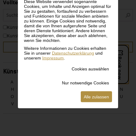
Volltextsuche
Diese Website verwendet sogenannte
Cookies, um Inhalte und Anzeigen optimal für
Sie zu gestalten, fortlaufend zu verbessern
S
und Funktionen für soziale Medien anbieten
i
zu können. Einige Cookies sind notwendig,
damit die von Ihnen aufgerufene Seite und
KünstlerInnen
deren Dienste funktioniert. Andere können
Kunstwerke
Sie akzeptieren, diese aber auch ablehnen,
wenn Sie möchten.
SUCHEN
Weitere Informationen zu Cookies erhalten
Sie in unserer
Datenschutzerklärung
und
unserem
Impressum
.
Cookies auswählen
KünstlerInnen alphabetisch
A
B
C
D
E
F
G
Nur notwendige Cookies
H
I
J
K
L
M
N
O
P
Q
R
S
T
U
Alle zulassen
V
W
X
Y
Z