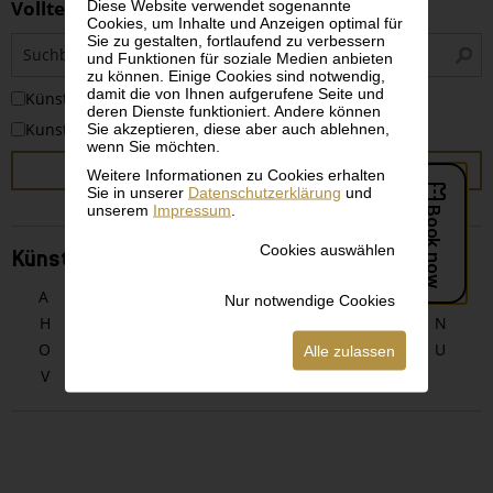
Volltextsuche
Diese Website verwendet sogenannte
Cookies, um Inhalte und Anzeigen optimal für
Sie zu gestalten, fortlaufend zu verbessern
S
und Funktionen für soziale Medien anbieten
i
zu können. Einige Cookies sind notwendig,
damit die von Ihnen aufgerufene Seite und
KünstlerInnen
deren Dienste funktioniert. Andere können
Kunstwerke
Sie akzeptieren, diese aber auch ablehnen,
wenn Sie möchten.
SUCHEN
Weitere Informationen zu Cookies erhalten
Sie in unserer
Datenschutzerklärung
und
unserem
Impressum
.
Cookies auswählen
KünstlerInnen alphabetisch
A
B
C
D
E
F
G
Nur notwendige Cookies
H
I
J
K
L
M
N
O
P
Q
R
S
T
U
Alle zulassen
V
W
X
Y
Z