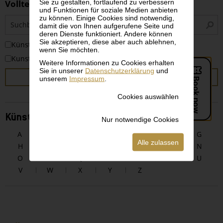
Sie zu gestalten, fortlaufend zu verbessern
Volltextsuche
und Funktionen für soziale Medien anbieten
zu können. Einige Cookies sind notwendig,
S
damit die von Ihnen aufgerufene Seite und
i
deren Dienste funktioniert. Andere können
Sie akzeptieren, diese aber auch ablehnen,
KünstlerInnen
wenn Sie möchten.
Kunstwerke
Weitere Informationen zu Cookies erhalten
Sie in unserer
Datenschutzerklärung
und
SUCHEN
unserem
Impressum
.
Cookies auswählen
KünstlerInnen alphabetisch
Nur notwendige Cookies
A
B
C
D
E
F
G
Alle zulassen
H
I
J
K
L
M
N
O
P
Q
R
S
T
U
V
W
X
Y
Z