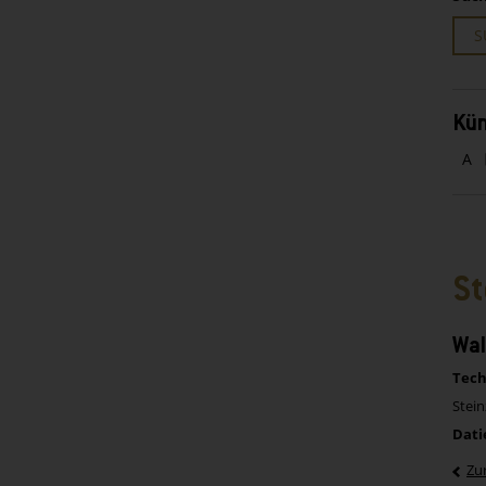
S
Kün
A
St
Wal
Tech
Stein
Dati
Zu