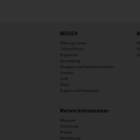
Hauptnavigation
BESUCH
A
Öffnungszeiten
Ak
Tickets/Preise
V
Programm
A
Vermittlung
Gruppen und Reiseveranstalter
Anreise
Café
Shop
Fragen und Antworten
Weitere Informationen
Museum
Forschung
Presse
Vermietung