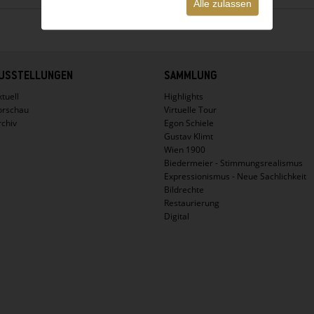
Alle zulassen
USSTELLUNGEN
SAMMLUNG
tuell
Highlights
orschau
Virtuelle Tour
rchiv
Egon Schiele
Gustav Klimt
Wien 1900
Biedermeier - Stimmungsrealismus
Expressionismus - Neue Sachlichkeit
Bildrechte
Restaurierung
Digital