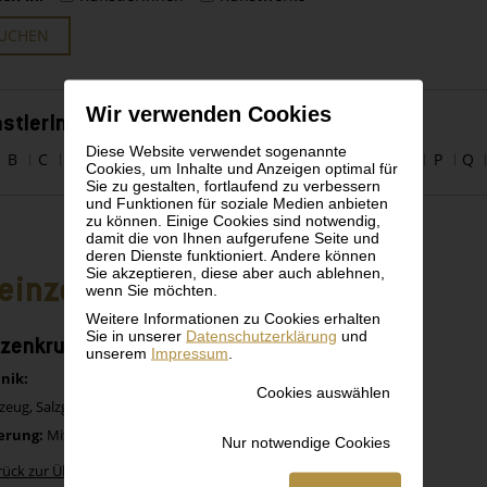
UCHEN
Wir verwenden Cookies
stlerInnen alphabetisch
Diese Website verwendet sogenannte
B
C
D
E
F
G
H
I
J
K
L
M
N
O
P
Q
Cookies, um Inhalte und Anzeigen optimal für
Sie zu gestalten, fortlaufend zu verbessern
und Funktionen für soziale Medien anbieten
zu können. Einige Cookies sind notwendig,
damit die von Ihnen aufgerufene Seite und
deren Dienste funktioniert. Andere können
Sie akzeptieren, diese aber auch ablehnen,
einzeug Westerwald
wenn Sie möchten.
Weitere Informationen zu Cookies erhalten
Sie in unserer
Datenschutzerklärung
und
zenkrug in blau-grau
unserem
Impressum
.
nik:
Cookies auswählen
zeug, Salzglasur, Zinn
erung:
Mitte 18. Jhdt.
Nur notwendige Cookies
rück zur Übersicht