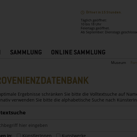
Öffnet in 15 Stunden.
Täglich geöffnet:
10 bis 18 Uhr
Feiertags geöffnet.
Ab September: Dienstags geschloss
N
SAMMLUNG
ONLINE SAMMLUNG
Museum
For
ROVENIENZDATENBANK
optimale Ergebnisse schränken Sie bitte die Volltextsuche auf Nam
rnativ verwenden Sie bitte die alphabetische Suche nach Künster
ltextsuche
en in:
KünstlerInnen
Kunstwerke