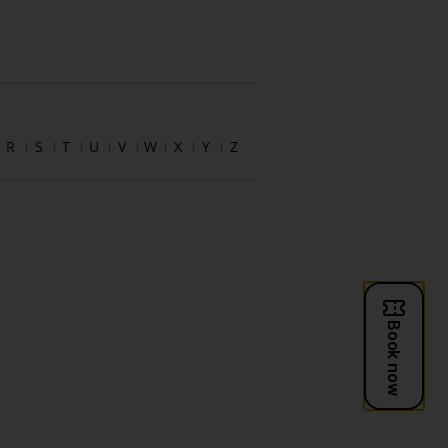
R
S
T
U
V
W
X
Y
Z