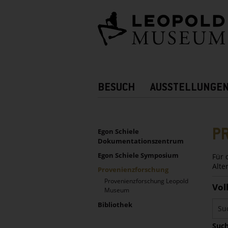
Barrierefreie
Bedienung
der
Webseite
Hauptnavigation
BESUCH
AUSSTELLUNGE
Zusatznavigation!
UNTERNAVIGATION
Sidebar
P
Egon Schiele
Dokumentationszentrum
Egon Schiele Symposium
Für 
Alte
Provenienzforschung
Provenienzforschung Leopold
Vol
Museum
Bibliothek
Such