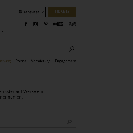
Sprachauswahl
TICKETS
Language
en.
schung
Presse
Vermietung
Engagement
en oder auf Werke ein.
Innennamen.