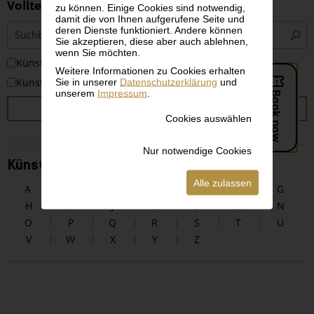
Volltextsuche
zu können. Einige Cookies sind notwendig,
damit die von Ihnen aufgerufene Seite und
S
deren Dienste funktioniert. Andere können
i
Sie akzeptieren, diese aber auch ablehnen,
wenn Sie möchten.
KünstlerInnen
Weitere Informationen zu Cookies erhalten
Sie in unserer
Datenschutzerklärung
und
Kunstwerke
unserem
Impressum
.
SUCHEN
Cookies auswählen
Nur notwendige Cookies
KünstlerInnen alphabetisch
Alle zulassen
A
B
C
D
E
F
G
H
I
J
K
L
M
N
O
P
Q
R
S
T
U
V
W
X
Y
Z